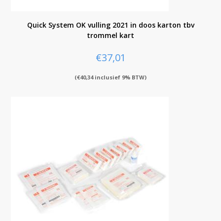
Quick System OK vulling 2021 in doos karton tbv
trommel kart
€
37,01
(
€
40,34
inclusief 9% BTW)