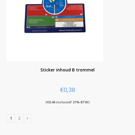
Sticker inhoud B trommel
€
0,38
(
€
0,46
inclusief 21% BTW)
1
2