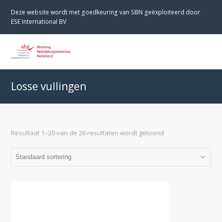
Deze website wordt met goedkeuring van SBN geëxploiteerd door
ESE International BV
O
M
M
Losse vullingen
Resultaat 1–20 van de 26 resultaten wordt getoond