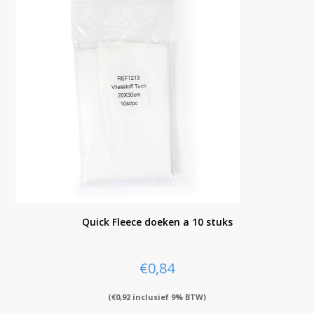
Quick Fleece doeken a 10 stuks
€
0,84
(
€
0,92
inclusief 9% BTW)