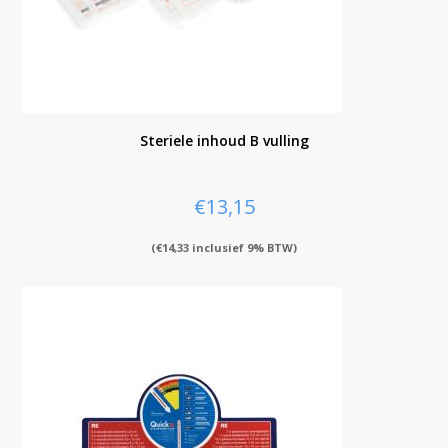
Steriele inhoud B vulling
€
13,15
(
€
14,33
inclusief 9% BTW)