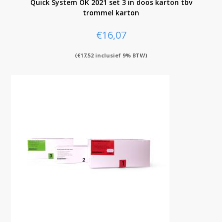
Quick System OK 2021 set 3 in doos karton tbv
trommel karton
€
16,07
(
€
17,52
inclusief 9% BTW)