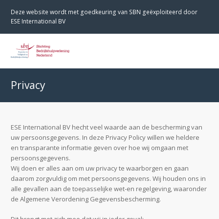
Deze website wordt met goedkeuring van SBN geëxploiteerd door
ESE International BV
O
M
M
Privacy
ESE International BV hecht veel waarde aan de bescherming van
uw persoonsgegevens. In deze Privacy Policy willen we heldere
en transparante informatie geven over hoe wij omgaan met
persoonsgegevens.
Wij doen er alles aan om uw privacy te waarborgen en gaan
daarom zorgvuldig om met persoonsgegevens. Wij houden ons in
alle gevallen aan de toepasselijke wet-en regelgeving, waaronder
de Algemene Verordening Gegevensbescherming.