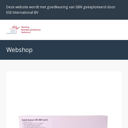
Deze website wordt met goedkeuring van SBN geëxploiteerd door
ESE International BV
O
M
M
Webshop