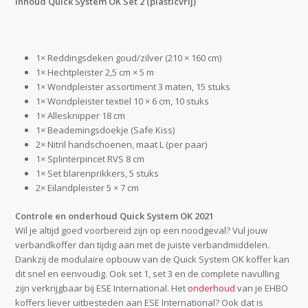
Inhoud Quick System OK Set 2 (plasticvrij)
1× Reddingsdeken goud/zilver (210 × 160 cm)
1× Hechtpleister 2,5 cm × 5 m
1× Wondpleister assortiment 3 maten, 15 stuks
1× Wondpleister textiel 10 × 6 cm, 10 stuks
1× Allesknipper 18 cm
1× Beademingsdoekje (Safe Kiss)
2× Nitril handschoenen, maat L (per paar)
1× Splinterpincet RVS 8 cm
1× Set blarenprikkers, 5 stuks
2× Eilandpleister 5 × 7 cm
Controle en onderhoud Quick System OK 2021
Wil je altijd goed voorbereid zijn op een noodgeval? Vul jouw
verbandkoffer dan tijdig aan met de juiste verbandmiddelen.
Dankzij de modulaire opbouw van de Quick System OK koffer kan
dit snel en eenvoudig. Ook set 1, set 3 en de complete navulling
zijn verkrijgbaar bij ESE International. Het
onderhoud
van je EHBO
koffers liever uitbesteden aan ESE International? Ook dat is