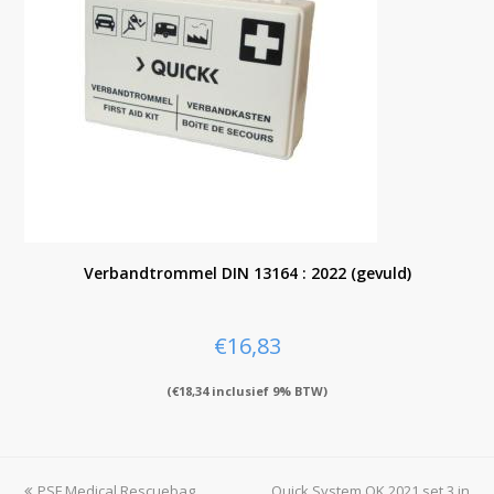
Verbandtrommel DIN 13164 : 2022 (gevuld)
€
16,83
(
€
18,34
inclusief 9% BTW)
previous
PSF Medical Rescuebag
Quick System OK 2021 set 3 in
next