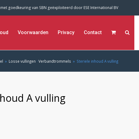
 met goedkeuring van SBN geëxploiteerd door
ESE International BV
oud
Voorwaarden
Privacy
Contact
el
»
Losse vullingen
·
Verbandtrommels
»
Steriele inhoud A vulling
nhoud A vulling