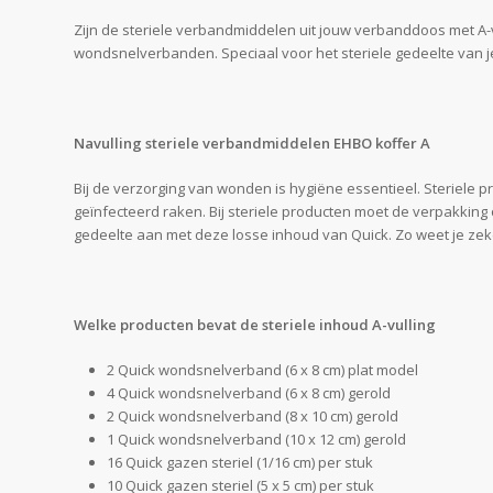
Zijn de steriele verbandmiddelen uit jouw verbanddoos met A-v
wondsnelverbanden. Speciaal voor het steriele gedeelte van 
Navulling steriele verbandmiddelen EHBO koffer A
Bij de verzorging van wonden is hygiëne essentieel. Steriel
geïnfecteerd raken. Bij steriele producten moet de verpakking
gedeelte aan met deze losse inhoud van Quick. Zo weet je zeker 
Welke producten bevat de steriele inhoud A-vulling
2 Quick wondsnelverband (6 x 8 cm) plat model
4 Quick wondsnelverband (6 x 8 cm) gerold
2 Quick wondsnelverband (8 x 10 cm) gerold
1 Quick wondsnelverband (10 x 12 cm) gerold
16 Quick gazen steriel (1/16 cm) per stuk
10 Quick gazen steriel (5 x 5 cm) per stuk