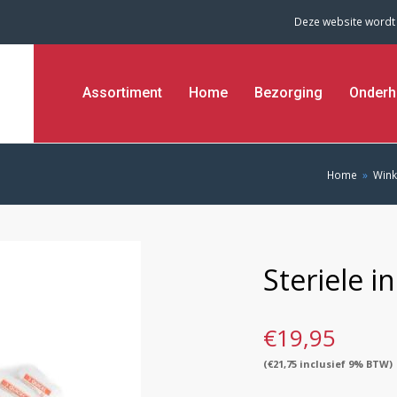
Deze website wordt
Assortiment
Home
Bezorging
Onderh
Home
»
Wink
Steriele i
€
19,95
(
€
21,75
inclusief 9% BTW)