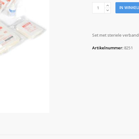
Steriele
IN WINKE
inhoud
A
vulling
aantal
Set met steriele verband
Artikelnummer:
8251