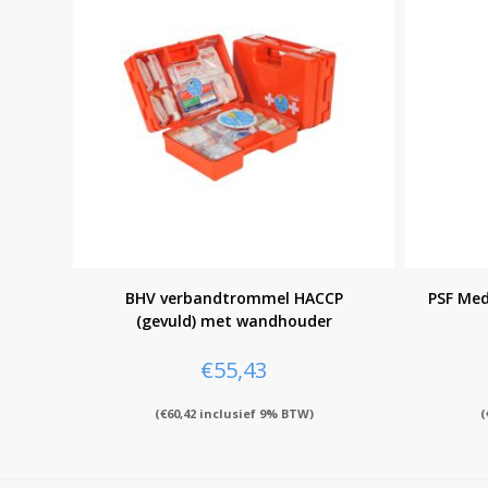
BHV verbandtrommel HACCP
PSF Med
(gevuld) met wandhouder
€
55,43
(
€
60,42
inclusief 9% BTW)
(