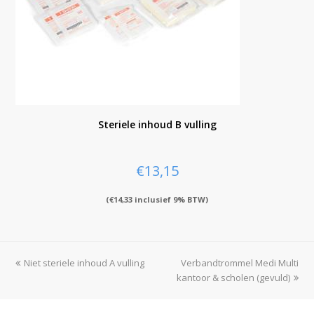
Steriele inhoud B vulling
€
13,15
(
€
14,33
inclusief 9% BTW)
previous
Niet steriele inhoud A vulling
Verbandtrommel Medi Multi
next
post:
kantoor & scholen (gevuld)
post: