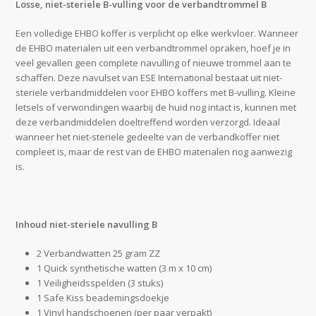
Losse, niet-steriele B-vulling voor de verbandtrommel B
Een volledige EHBO koffer is verplicht op elke werkvloer. Wanneer
de EHBO materialen uit een verbandtrommel opraken, hoef je in
veel gevallen geen complete navulling of nieuwe trommel aan te
schaffen. Deze navulset van ESE International bestaat uit niet-
steriele verbandmiddelen voor EHBO koffers met B-vulling. Kleine
letsels of verwondingen waarbij de huid nog intact is, kunnen met
deze verbandmiddelen doeltreffend worden verzorgd. Ideaal
wanneer het niet-steriele gedeelte van de verbandkoffer niet
compleet is, maar de rest van de EHBO materialen nog aanwezig
is.
Inhoud niet-steriele navulling B
2 Verbandwatten 25 gram ZZ
1 Quick synthetische watten (3 m x 10 cm)
1 Veiligheidsspelden (3 stuks)
1 Safe Kiss beademingsdoekje
1 Vinyl handschoenen (per paar verpakt)