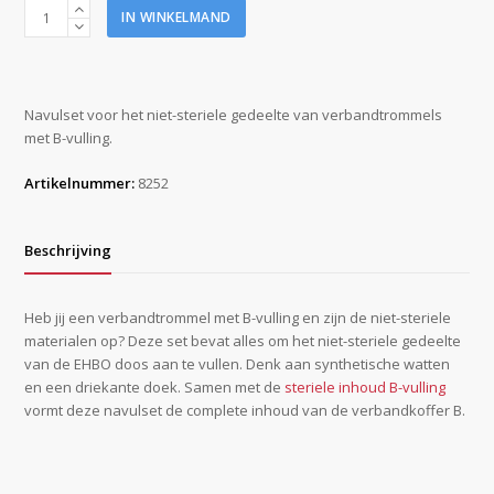
Niet
IN WINKELMAND
steriele
inhoud
B
vulling
Navulset voor het niet-steriele gedeelte van verbandtrommels
aantal
met B-vulling.
Artikelnummer:
8252
Beschrijving
Heb jij een verbandtrommel met B-vulling en zijn de niet-steriele
materialen op? Deze set bevat alles om het niet-steriele gedeelte
van de EHBO doos aan te vullen. Denk aan synthetische watten
en een driekante doek. Samen met de
steriele inhoud B-vulling
vormt deze navulset de complete inhoud van de verbandkoffer B.