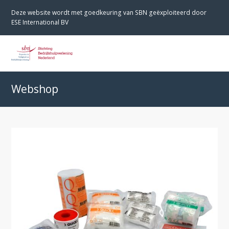
Deze website wordt met goedkeuring van SBN geëxploiteerd door
ESE International BV
O
M
M
Webshop