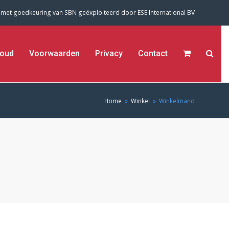
 met goedkeuring van SBN geëxploiteerd door
ESE International BV
oud
Voorwaarden
Privacy
Contact
Home
»
Winkel
»
Winkelmand