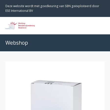
Deze website wordt met goedkeuring van SBN geëxploiteerd door
ESE International BV
O
M
M
Webshop