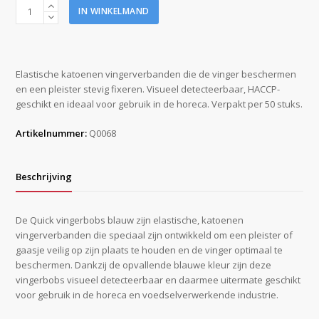
Quick
IN WINKELMAND
vingerbobs
a
50
stuks
Elastische katoenen vingerverbanden die de vinger beschermen
blauw
en een pleister stevig fixeren. Visueel detecteerbaar, HACCP-
aantal
geschikt en ideaal voor gebruik in de horeca. Verpakt per 50 stuks.
Artikelnummer:
Q0068
Beschrijving
De Quick vingerbobs blauw zijn elastische, katoenen
vingerverbanden die speciaal zijn ontwikkeld om een pleister of
gaasje veilig op zijn plaats te houden en de vinger optimaal te
beschermen. Dankzij de opvallende blauwe kleur zijn deze
vingerbobs visueel detecteerbaar en daarmee uitermate geschikt
voor gebruik in de horeca en voedselverwerkende industrie.