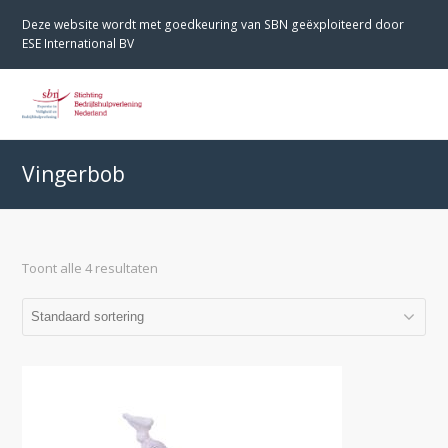
Deze website wordt met goedkeuring van SBN geëxploiteerd door
ESE International BV
O
M
M
Vingerbob
Toont alle 4 resultaten