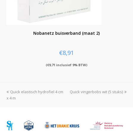
Nobanetz buisverband (maat 2)
€
8,91
(
€
9,71
inclusief 9% BTW)
previous
Quick elastisch hydrofiel 4 cm
Quick vingerbobs wit (5 stuks)
next
x 4 m
post:
post: