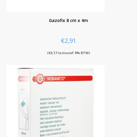
Gazofix 8 cm x 4m
€
2,91
(
€
3,17
inclusief 9% BTW)