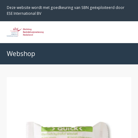
Deze website wordt met goedkeuring van SBN geëxploiteerd door
ESE International BV
O
M
M
Webshop