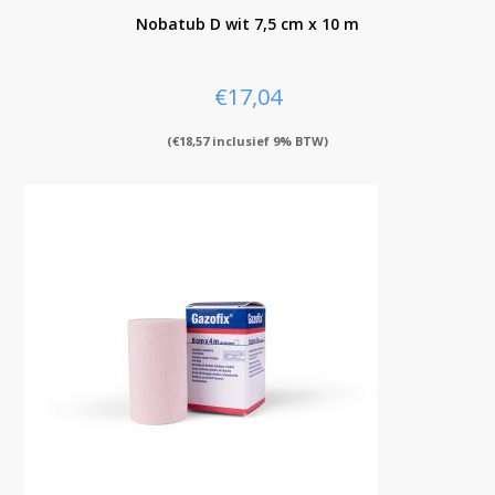
Nobatub D wit 7,5 cm x 10 m
€
17,04
(
€
18,57
inclusief 9% BTW)