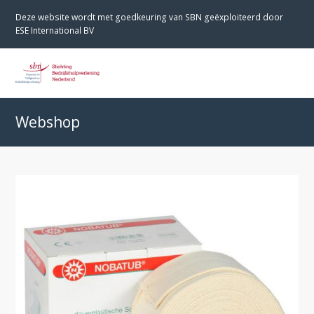
Deze website wordt met goedkeuring van SBN geëxploiteerd door
ESE International BV
O
M
M
Webshop