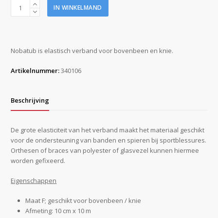
Nobatub
IN WINKELMAND
F
wit
10
cm
Nobatub is elastisch verband voor bovenbeen en knie.
x
10
Artikelnummer:
340106
m
aantal
Beschrijving
De grote elasticiteit van het verband maakt het materiaal geschikt
voor de ondersteuning van banden en spieren bij sportblessures.
Orthesen of braces van polyester of glasvezel kunnen hiermee
worden gefixeerd.
Eigenschappen
Maat F; geschikt voor bovenbeen / knie
Afmeting: 10 cm x 10 m