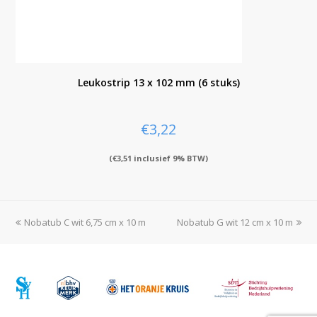
Leukostrip 13 x 102 mm (6 stuks)
€
3,22
(
€
3,51
inclusief 9% BTW)
previous
Nobatub C wit 6,75 cm x 10 m
Nobatub G wit 12 cm x 10 m
next
post:
post: