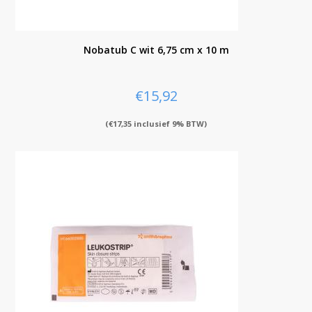
Nobatub C wit 6,75 cm x 10 m
€
15,92
(
€
17,35
inclusief 9% BTW)