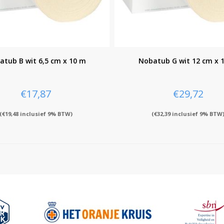
atub B wit 6,5 cm x 10 m
Nobatub G wit 12 cm x 
€
17,87
€
29,72
(
€
19,48
inclusief 9% BTW)
(
€
32,39
inclusief 9% BTW