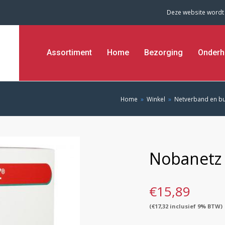
Deze website wordt
Assortiment
Home
Bezorging
Onderh
Home
»
Winkel
»
Netverband en b
Nobanetz 
€
15,89
(
€
17,32
inclusief 9% BTW)