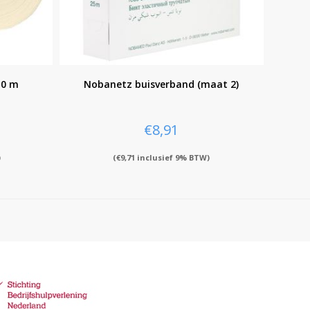
10 m
Nobanetz buisverband (maat 2)
€
8,91
)
(
€
9,71
inclusief 9% BTW)