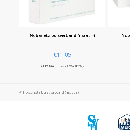
Nobanetz buisverband (maat 4)
Nob
€
11,05
(
€
12,04
inclusief 9% BTW)
previous
Nobanetz buisverband (maat 3)
post: