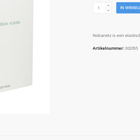
Nobanetz
IN WINKE
buisverband
(maat
5,5)
aantal
Nobanetz is een elastis
Artikelnummer:
302055