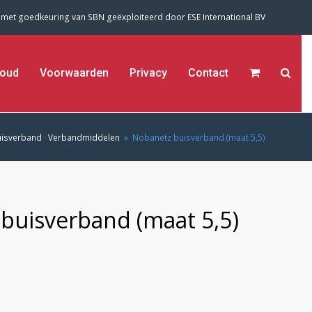
 met goedkeuring van SBN geëxploiteerd door
ESE International BV
oud
Voorwaarden
Privacy
Contact
uisverband
·
Verbandmiddelen
»
Nobanetz buisverband (maat 5,5)
buisverband (maat 5,5)