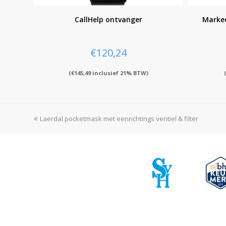
CallHelp ontvanger
Markee
€
120,24
(
€
145,49
inclusief 21% BTW)
previous
Laerdal pocketmask met eenrichtings ventiel & filter
post: