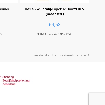
zender
Hesje RWS oranje opdruk Hoofd BHV
(maat XXL)
€
9,58
W)
(
€
11,59
inclusief 21% BTW)
Laerdal filter tbv pocketmask per stuk
next
post: