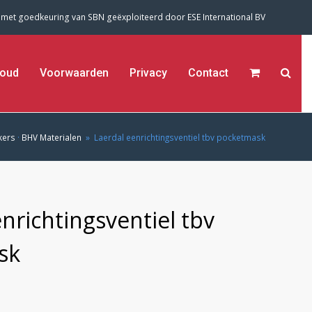
 met goedkeuring van SBN geëxploiteerd door
ESE International BV
oud
Voorwaarden
Privacy
Contact
kers
·
BHV Materialen
»
Laerdal eenrichtingsventiel tbv pocketmask
nrichtingsventiel tbv
sk