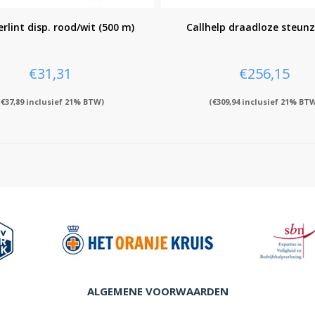
rlint disp. rood/wit (500 m)
Callhelp draadloze steun
€
31,31
€
256,15
(
€
37,89
inclusief 21% BTW)
(
€
309,94
inclusief 21% BT
ALGEMENE VOORWAARDEN