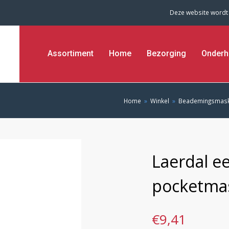
Deze website wordt
Assortiment
Home
Bezorging
Onderh
Home
»
Winkel
»
Beademingsmas
Laerdal ee
pocketma
€
9,41