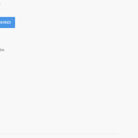
)
LMAND
ie.