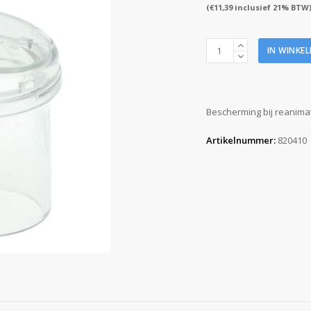
(
€
11,39
inclusief 21% BTW
Laerdal
IN WINKE
eenrichtingsventiel
tbv
pocketmask
aantal
Bescherming bij reanimat
Artikelnummer:
820410