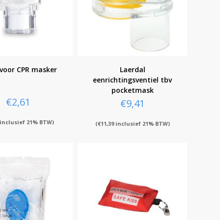
r voor CPR masker
Laerdal
eenrichtingsventiel tbv
pocketmask
€
2,61
€
9,41
inclusief 21% BTW)
(
€
11,39
inclusief 21% BTW)