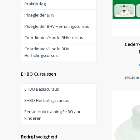
Praktijkdag
Ploegleider BHV
Ploegleider BHV Herhalingscursus
Coördinator/Hoofd BHV cursus
Cederr
Coördinator/Hoofd BHV
Herhalingscursus
EHBO Cursussen
(
€
9,43
in
EHBO Basiscursus
EHBO Herhalingscursus
Eerste Hulp training EHBO aan
kinderen
Bedrijfsveligheid