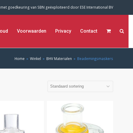
 met goedkeuring van SBN geëxploiteerd door
ESE International BV
oud
Voorwaarden
Privacy
Contact
Home
»
Winkel
»
BHV Materialen
»
Beademingsmaskers