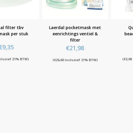
al filter tbv
Laerdal pocketmask met
Qu
mask per stuk
eenrichtings ventiel &
bea
filter
€
9,35
€
21,98
clusief 21% BTW)
(
€
2,08
(
€
26,60
inclusief 21% BTW)