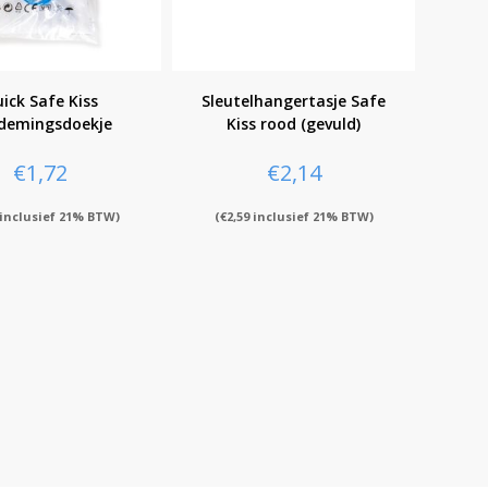
ick Safe Kiss
Sleutelhangertasje Safe
demingsdoekje
Kiss rood (gevuld)
€
1,72
€
2,14
inclusief 21% BTW)
(
€
2,59
inclusief 21% BTW)