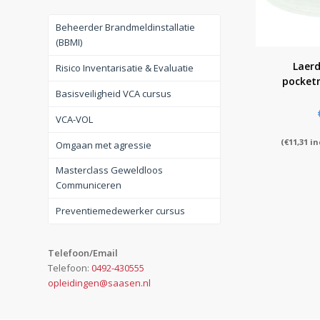
Beheerder Brandmeldinstallatie
(BBMI)
Laerd
Risico Inventarisatie & Evaluatie
pocket
Basisveiligheid VCA cursus
VCA-VOL
(
€
11,31
in
Omgaan met agressie
Masterclass Geweldloos
Communiceren
Preventiemedewerker cursus
Telefoon/Email
Telefoon:
0492-430555
opleidingen@saasen.nl