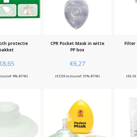
oth protectie
CPR Pocket Mask in witte
Filte
pakket
PP box
€
8,65
€
6,27
clusief 9% BTW)
(
€
7,59
inclusief 21% BTW)
(
€
3,16