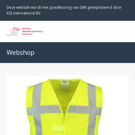
Deze website wordt met goedkeuring van SBN geëxploiteerd door
ESE International BV
O
M
M
Webshop