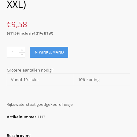
XXL)
€
9,58
(
€
11,59
inclusief 21% BTW)
Hesje
IN WINKELMAND
RWS
geel
met
Grotere aantallen nodig?
opdruk
Vanaf 10 stuks
10% korting
Hoofd
BHV
(maat
XXL)
Rijkswaterstaat goedgekeurd hesje
aantal
Artikelnummer:
H12
Beschrijving