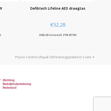
EW
Defibtech Lifeline AED draagtas
€
52,28
)
(
€
63,26
inclusief 21% BTW)
Physio Control Lifepak 500 trainingsplakkers 5 sets
next
post: