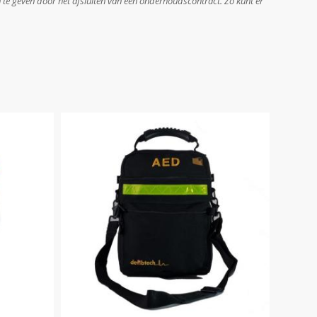
en te geven door het afsluiten van een onderhoudscontract. Zo kunt er