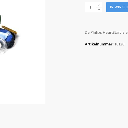
HeartStart
IN WINKE
Complete
AED
set
aantal
De Philips HeartStart is 
Artikelnummer:
10120