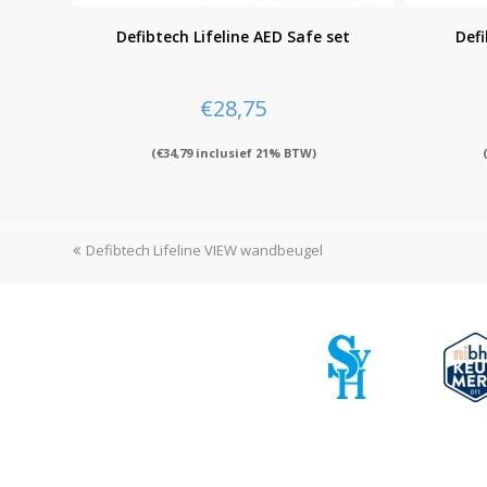
Defibtech Lifeline AED Safe set
Defi
€
28,75
(
€
34,79
inclusief 21% BTW)
previous
Defibtech Lifeline VIEW wandbeugel
post: