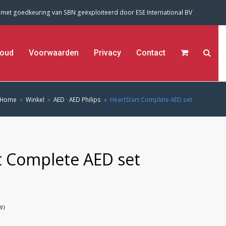
 met goedkeuring van SBN geëxploiteerd door
ESE International BV
oud
Voorwaarden
Privacy
Contact
Home
»
Winkel
»
AED
·
AED Philips
»
HeartStart Complete AED set
t Complete AED set
W)