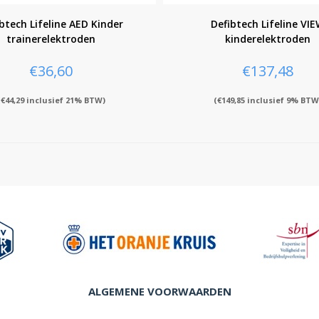
btech Lifeline AED Kinder
Defibtech Lifeline VI
trainerelektroden
kinderelektroden
€
36,60
€
137,48
(
€
44,29
inclusief 21% BTW)
(
€
149,85
inclusief 9% BTW
ALGEMENE VOORWAARDEN