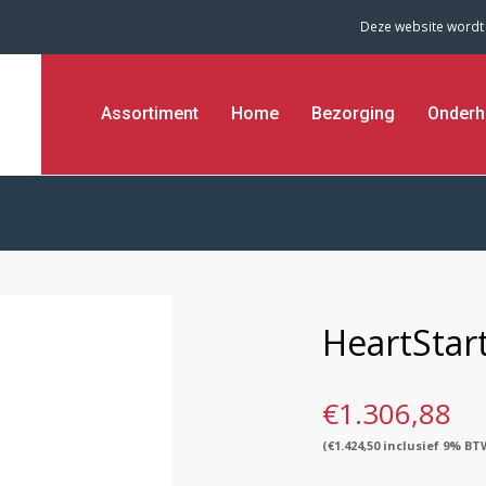
Deze website wordt
Assortiment
Home
Bezorging
Onderh
HeartStar
€
1.306,88
(
€
1.424,50
inclusief 9% BT