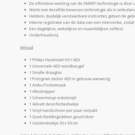
De effectieve werking van de SMART-technologie is door 
Werkt met dezelfde bewezen technologie als in ambulance
Heldere, duidelijk verstaanbare instructies gidsen de ge
Interne registratie van de data van een interventie, zodat 
Een dagelijkse, wekelijkse en maandelijkse zelftest
Onderhoudsvrij
Inhoud
1 Philips Heartstart HS1 AED
1 Universele AED wandbeugel
1 Smalle draagtas
1 Pictogram sticker AED in gebouw aanwezig
1 Ambu Pocketmask
1 Allesknipper
1 Scheermesje enkelsnijd
1 Aklvett desinfectiedoekje
1 Vinyl Handschoen per paar verpakt
1 Quick Reddingsdeken goud/zilver
1 Gastendoekje 30 x 50 cm