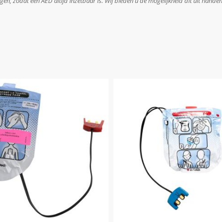
angen, zodat een AED altijd inzetbaar is. Wij bieden u de mogelijkheid dit uit hand