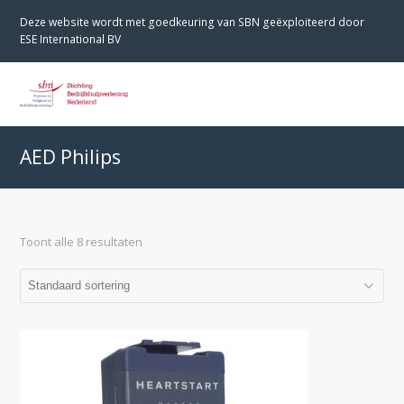
Deze website wordt met goedkeuring van SBN geëxploiteerd door
ESE International BV
O
M
M
AED Philips
Toont alle 8 resultaten