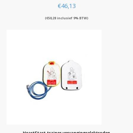
€
46,13
(
€
50,28
inclusief 9% BTW)
HeartStart trainer vervangingselektroden