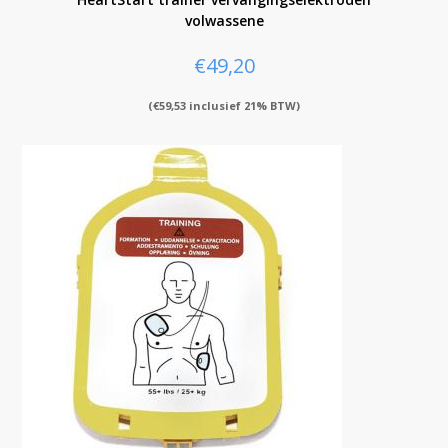
volwassene
€
49,20
(
€
59,53
inclusief 21% BTW)