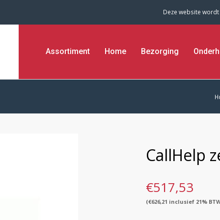
Deze website wordt
Assortiment
Home
Bezorging
Onderh
H
CallHelp 
€
517,53
(
€
626,21
inclusief 21% BT