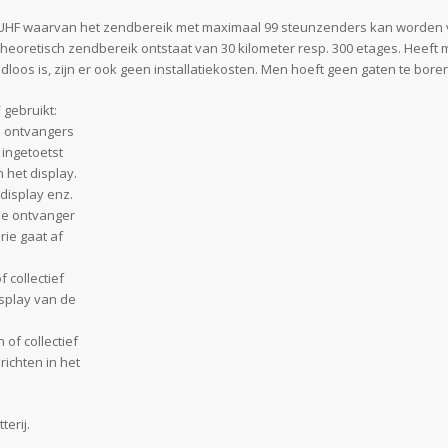
UHF waarvan het zendbereik met maximaal 99 steunzenders kan worden ver
 theoretisch zendbereik ontstaat van 30 kilometer resp. 300 etages. Hee
oos is, zijn er ook geen installatiekosten. Men hoeft geen gaten te boren
 gebruikt:
le ontvangers
 ingetoetst
 het display.
display enz.
 de ontvanger
ie gaat af
 collectief
isplay van de
 of collectief
ichten in het
erij.