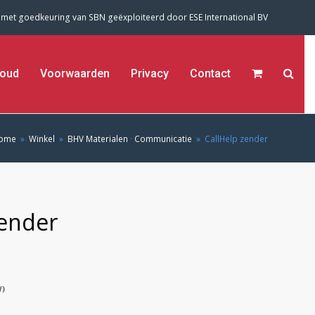
 met goedkeuring van SBN geëxploiteerd door
ESE International BV
oud
Voorwaarden
Privacy
Contact
ome
»
Winkel
»
BHV Materialen
·
Communicatie
»
CallHelp zender
zender
W)