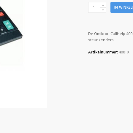
CallHelp
IN WINKE
zender
aantal
De Omikron CallHelp 400
steunzenders.
Artikelnummer:
400TX