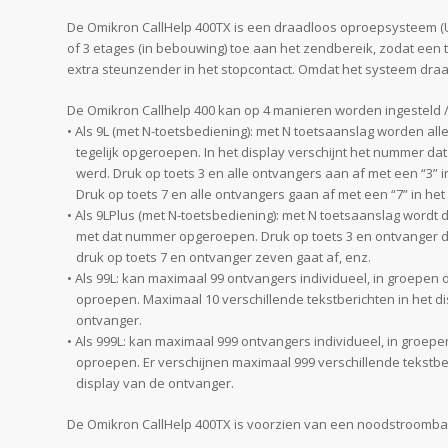
De Omikron CallHelp 400TX is een draadloos oproepsysteem (
of 3 etages (in bebouwing) toe aan het zendbereik, zodat een
extra steunzender in het stopcontact. Omdat het systeem draadl
De Omikron Callhelp 400 kan op 4 manieren worden ingesteld /
• Als 9L (met N-toetsbediening): met N toetsaanslag worden al
tegelijk opgeroepen. In het display verschijnt het nummer dat
werd. Druk op toets 3 en alle ontvangers aan af met een “3” in
Druk op toets 7 en alle ontvangers gaan af met een “7” in het 
• Als 9LPlus (met N-toetsbediening): met N toetsaanslag wordt
met dat nummer opgeroepen. Druk op toets 3 en ontvanger dr
druk op toets 7 en ontvanger zeven gaat af, enz.
• Als 99L: kan maximaal 99 ontvangers individueel, in groepen of
oproepen. Maximaal 10 verschillende tekstberichten in het d
ontvanger.
• Als 999L: kan maximaal 999 ontvangers individueel, in groepen
oproepen. Er verschijnen maximaal 999 verschillende tekstber
display van de ontvanger.
De Omikron CallHelp 400TX is voorzien van een noodstroombatt