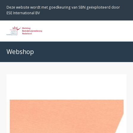
Deze website wordt met goedkeuring van SBN geëxploiteerd door
ESE International BV
O
M
M
Webshop