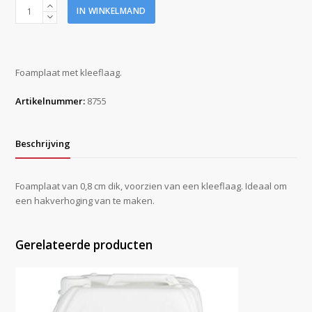
Zelfklevend
IN WINKELMAND
foam
45
x
22,5
Foamplaat met kleeflaag.
x
0,8
Artikelnummer:
8755
cm
aantal
Beschrijving
Foamplaat van 0,8 cm dik, voorzien van een kleeflaag. Ideaal om
een hakverhoging van te maken.
Gerelateerde producten