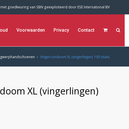
 met goedkeuring van SBN geëxploiteerd door
ESE International BV
oud
Voorwaarden
Privacy
Contact
gwerphandschoenen
»
Vingercondoom XL (vingerlingen) 100 stuks
doom XL (vingerlingen)