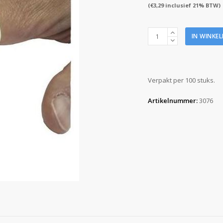
(
€
3,29
inclusief 21% BTW)
Vingercondoom
IN WINKE
XL
(vingerlingen)
100
stuks
Verpakt per 100 stuks.
aantal
Artikelnummer:
3076