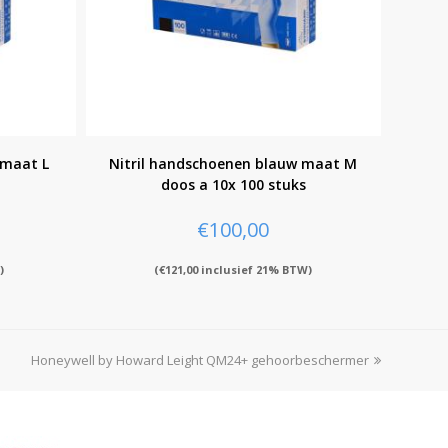
 maat L
Nitril handschoenen blauw maat M
doos a 10x 100 stuks
€
100,00
)
(
€
121,00
inclusief 21% BTW)
Honeywell by Howard Leight QM24+ gehoorbeschermer
next
post: