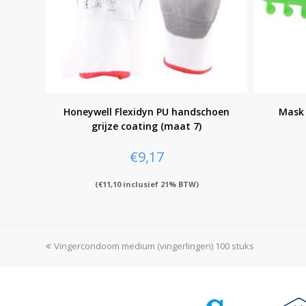
Honeywell Flexidyn PU handschoen
Mask 
grijze coating (maat 7)
€
9,17
(
€
11,10
inclusief 21% BTW)
previous
Vingercondoom medium (vingerlingen) 100 stuks
post: