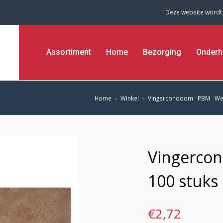
Deze website wordt
Assortiment
Home
Bezorging
Onderh
Home
»
Winkel
»
Vingercondoom
·
PBM
·
We
Vingercon
100 stuks
€
2,72