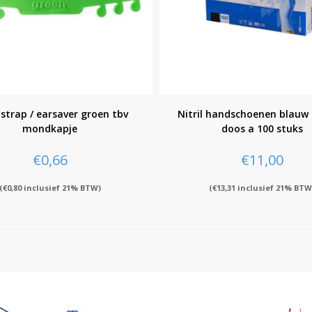
strap / earsaver groen tbv
Nitril handschoenen blauw
mondkapje
doos a 100 stuks
€
0,66
€
11,00
(
€
0,80
inclusief 21% BTW)
(
€
13,31
inclusief 21% BTW