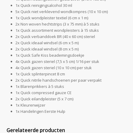
1x Quick reinigingsalcohol 30 ml
5x Quick niet verklevend wondkompres (10 x 10 cm)
1x Quick wondpleister textiel (6 cm x 1 m)
2x Non woven hechtstrips (3 x 75 mm) à 5 stuks
1x Quick assortiment wondpleisters à 15 stuks
2x Quick verbanddoek BR (40 x 60 cm) steriel
2x Quick ideaal windsel (6 cm x 5 m)
2x Quick ideaal windsel (8 cm x 5 m)
1x Quick Safe Kiss beademingsdoekje
4x Quick gazen steriel (7,5 x 5 cm) 1/16 per stuk
4x Quick gazen steriel (10 x 10 cm) per stuk
1x Quick splinterpincet 8 cm
2x Quick nitrile handschoenen per paar verpakt
1x Blarenprikkers à 5 stuks
1x Quick compressed gauze CE
2x Quick eilandpleister (5 x 7 cm)
1x Kleurenwijzer
1x Handelingen Eerste Hulp
Gerelateerde producten