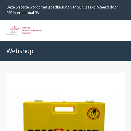
Deze website wordt met goedkeuring van SBN geëxploiteerd door
ESE International BV
O
M
M
Webshop