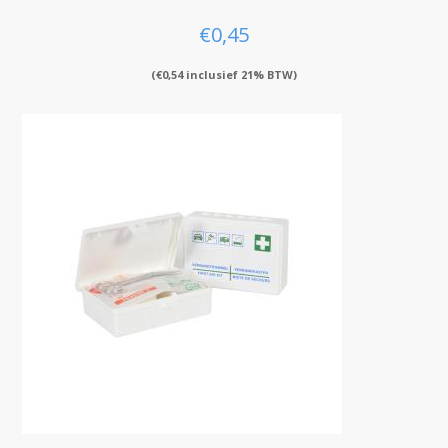
€
0,45
(
€
0,54
inclusief 21% BTW)