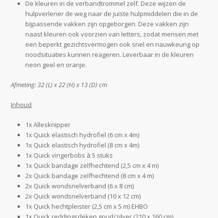
De kleuren in de verbandtrommel zelf. Deze wijzen de
hulpverlener de weg naar de juiste hulpmiddelen die in de
bijpassende vakken zijn opgeborgen. Deze vakken zijn
naast kleuren ook voorzien van letters, zodat mensen met
een beperkt gezichtsvermogen ook snel en nauwkeurig op
noodsituaties kunnen reageren. Leverbaar in de kleuren
neon geel en oranje.
Afmeting: 32 (L) x 22 (H) x 13 (D) cm
Inhoud
1x Allesknipper
1x Quick elastisch hydrofiel (6 cm x 4m)
1x Quick elastisch hydrofiel (8 cm x 4m)
1x Quick vingerbobs à 5 stuks
1x Quick bandage zelfhechtend (2,5 cm x 4 m)
2x Quick bandage zelfhechtend (8 cm x 4 m)
2x Quick wondsnelverband (6 x 8 cm)
2x Quick wondsnelverband (10 x 12 cm)
1x Quick hechtpleister (2,5 cm x 5 m) EHBO
1x Quick reddingsdeken goud/zilver (210 x 160 cm)