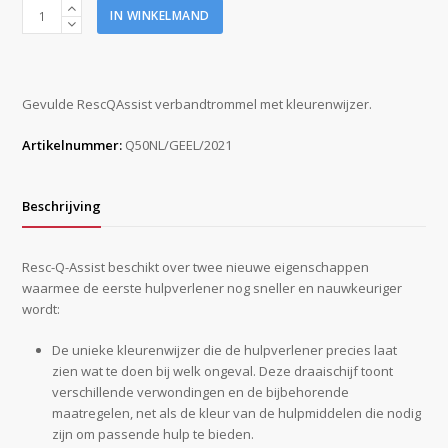
Verbandtrommel
IN WINKELMAND
Q50
Resc
Q
Assist
Gevulde RescQAssist verbandtrommel met kleurenwijzer.
geel
2021
Artikelnummer:
Q50NL/GEEL/2021
(gevuld
)
aantal
Beschrijving
Resc-Q-Assist beschikt over twee nieuwe eigenschappen
waarmee de eerste hulpverlener nog sneller en nauwkeuriger
wordt:
De unieke kleurenwijzer die de hulpverlener precies laat
zien wat te doen bij welk ongeval. Deze draaischijf toont
verschillende verwondingen en de bijbehorende
maatregelen, net als de kleur van de hulpmiddelen die nodig
zijn om passende hulp te bieden.