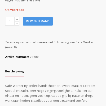
(
€
2,64
inclusief 21% BTW)
Op voorraad
Safe
IN WINKELMAND
Worker
Nylonflex
handschoenen
zwart
Zwarte nylon handschoenen met PU coating van Safe Worker
PU
(maat 8).
coating
maat
Artikelnummer:
719401
8
aantal
Beschrijving
Safe Worker nylonflex handschoenen, zwart (maat 8). Extreem
soepel en zacht, zeer hoge vingergevoeligheid. Plakt niet aan
elkaar en neemt geen vocht op. Goede grip bij natte en droge
werkzaamheden. Naadloos voor een uitstekend comfort.