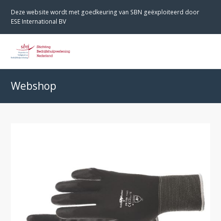
Deze website wordt met goedkeuring van SBN geëxploiteerd door
ESE International BV
O
M
M
Webshop