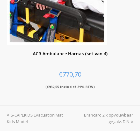
ACR Ambulance Harnas (set van 4)
€
770,70
(
€
932,55
inclusief 21% BTW)
previous
S-CAPEKIDS Evacuation Mat
Brancard 2 x opvouwbaar
next
Kids Model
post:
post:
gegalv. DIN