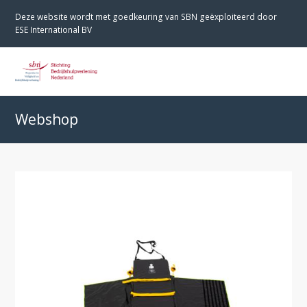
Deze website wordt met goedkeuring van SBN geëxploiteerd door
ESE International BV
O
M
M
Webshop