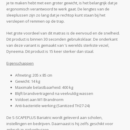
je te maken hebt met een groter gewicht, is het belangrijk dat je
ergonomisch verantwoord te werk gaat. De lengtes van de
sleeplussen zijn zo lang dat je rechtop kunt staan bij het
verslepen of remmen op de trap.
Het grote voordeel van dit matras is de eenvoud en de snelheid.
Dit product is binnen 30 seconden gebruiksklaar. De onderkant
van deze variant is gemaakt van ’s werelds sterkste vezel,
Dyneema. Dit product is 15 keer sterker dan staal.
Eigenschappen
Afmeting: 205 x 85 cm
Gewicht: 14 kg
Maximale belastbaarheid: 400 kg
Blijft brandvertragend na veelvuldig wassen
Voldoet aan M1 Brandnorm
Anti-bacteriële werking (Sanitized TH27-24)
De S-SCAPEPLUS Bariatric wordt geleverd aan scholen,
instellingen en bedrijven. Daarnaast is hij zelfs geschikt voor
gebruik in ziekenhuizen.