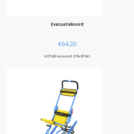
Evacuatiekoord
€
64,20
(
€
77,68
inclusief 21% BTW)