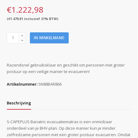
€
1.222,98
(
€
1.479,81
inclusief 21% BTW)
S-
IN WINKELMAND
CAPEPLUS
Evacuation
Mat
Bariatric
Razendsnel gebruiksklaar en geschikt om personen met groter
Model
postuur op een veilige manier te evacueren!
aantal
Artikelnummer:
5N88BAR866
Beschrijving
S-CAPEPLUS Bariatric evacuatiematras is een onmisbaar
onderdeel van je BHV-plan. Op deze manier kun je minder
zelfredzame personen met een groter postuur evacueren. Omdat