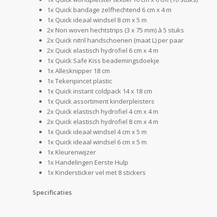
1x Quick bandage zelfhechtend 6 cm x 4 m
1x Quick ideaal windsel 8 cm x 5 m
2x Non woven hechtstrips (3 x 75 mm) à 5 stuks
2x Quick nitril handschoenen (maat L) per paar
2x Quick elastisch hydrofiel 6 cm x 4 m
1x Quick Safe Kiss beademingsdoekje
1x Allesknipper 18 cm
1x Tekenpincet plastic
1x Quick instant coldpack 14 x 18 cm
1x Quick assortiment kinderpleisters
2x Quick elastisch hydrofiel 4 cm x 4 m
2x Quick elastisch hydrofiel 8 cm x 4 m
1x Quick ideaal windsel 4 cm x 5 m
1x Quick ideaal windsel 6 cm x 5 m
1x Kleurenwijzer
1x Handelingen Eerste Hulp
1x Kindersticker vel met 8 stickers
Specificaties