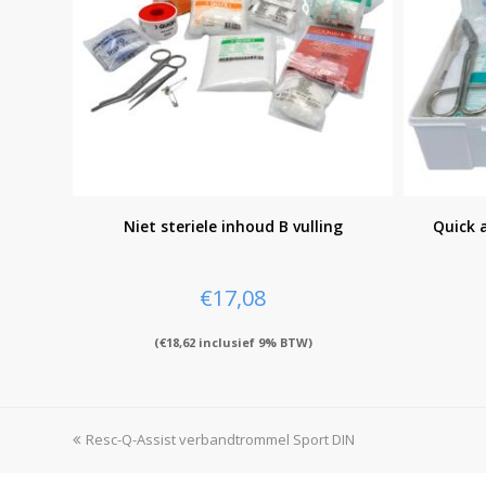
Niet steriele inhoud B vulling
Quick 
€
17,08
(
€
18,62
inclusief 9% BTW)
previous
Resc-Q-Assist verbandtrommel Sport DIN
post: