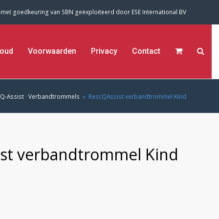
 met goedkeuring van SBN geëxploiteerd door
ESE International BV
oud
Voorwaarden
Privacy
Contact
Q-Assist
·
Verbandtrommels
»
RescQAssist verbandtrommel Kind
st verbandtrommel Kind