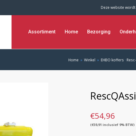
Deze website wordt
Assortiment
Home
Bezorging
Onderh
Home
»
Winkel
»
EHBO koffers
·
Resc-
RescQAssi
€
54,96
(
€
59,91
inclusief 9% BTW)