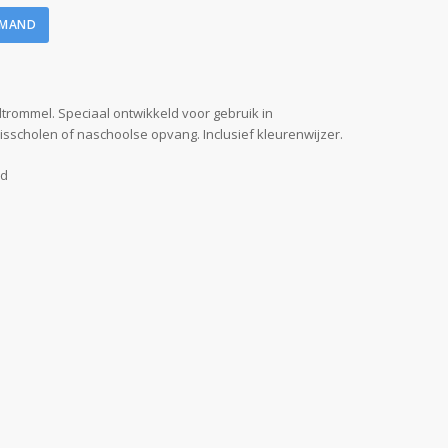
LMAND
trommel. Speciaal ontwikkeld voor gebruik in
isscholen of naschoolse opvang. Inclusief kleurenwijzer.
nd