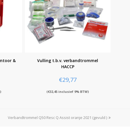
ntoor &
Vulling t.b.v. verbandtrommel
HACCP
€
29,77
)
(
€
32,45
inclusief 9% BTW)
Verbandtrommel Q50 Resc Q Assist oranje 2021 (gevuld )
next
post: