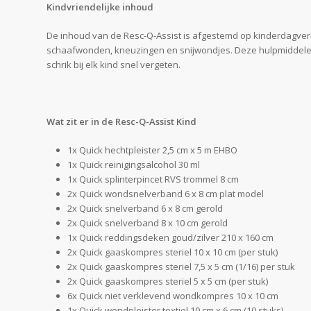
Kindvriendelijke inhoud
De inhoud van de Resc-Q-Assist is afgestemd op kinderdagverb
schaafwonden, kneuzingen en snijwondjes. Deze hulpmiddelen zi
schrik bij elk kind snel vergeten.
Wat zit er in de Resc-Q-Assist Kind
1x Quick hechtpleister 2,5 cm x 5 m EHBO
1x Quick reinigingsalcohol 30 ml
1x Quick splinterpincet RVS trommel 8 cm
2x Quick wondsnelverband 6 x 8 cm plat model
2x Quick snelverband 6 x 8 cm gerold
2x Quick snelverband 8 x 10 cm gerold
1x Quick reddingsdeken goud/zilver 210 x 160 cm
2x Quick gaaskompres steriel 10 x 10 cm (per stuk)
2x Quick gaaskompres steriel 7,5 x 5 cm (1/16) per stuk
2x Quick gaaskompres steriel 5 x 5 cm (per stuk)
6x Quick niet verklevend wondkompres 10 x 10 cm
1x Quick wondpleister textiel 10 cm x 6 cm (10 stuks)