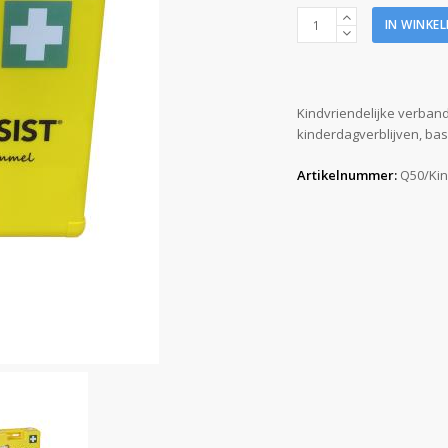
RescQAssist
IN WINKE
verbandtrommel
Kind
aantal
Kindvriendelijke verband
kinderdagverblijven, bas
Artikelnummer:
Q50/Ki