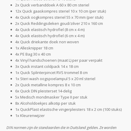
2x Quick verbanddoek A 60 x 80 cm steriel
12x Quick gaaskompres steriel 10 x 10 cm (per stuk)
4x Quick oogkompres steriel 55 x 70 mm (per stuk)
2x Quick Reddingsdeken goud/zilver 210 x 160 cm
4x Quick elastisch hydrofiel (8 cm x 4 m)
4x Quick elastisch hydrofiel (6 cm x 4 m)
4x Quick driekante doek non woven
1x Allesknipper 18 cm
4x PE Bag 30 x 40 cm
4x Vinyl handschoenen (maat L) per paar verpakt
3x Quick instant coldpack 14 x 18 cm
1x Quick Splinterpincet RVS trommel 8 cm
1x Steri wash oogspoelampul 5 x 20 ml steriel
2x Quick metalline kompres 8 x 10 cm
6x Quick DIN pleisterset 14-delig
5x Medisch mondmasker Type II per stuk
8x Alcoholdoekjes alkotip per stuk
1x QuickPlast elastische vingerpleisters 18 x 2 cm (100 stuks)
1x Kleurenwijzer
DIN normen zijn de standaarden die in Duitsland gelden. Ze worden