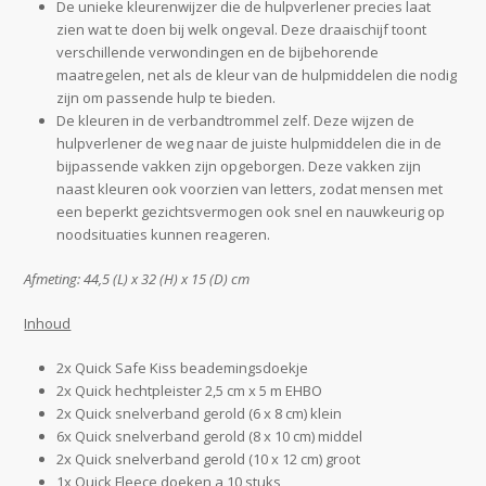
De unieke kleurenwijzer die de hulpverlener precies laat
zien wat te doen bij welk ongeval. Deze draaischijf toont
verschillende verwondingen en de bijbehorende
maatregelen, net als de kleur van de hulpmiddelen die nodig
zijn om passende hulp te bieden.
De kleuren in de verbandtrommel zelf. Deze wijzen de
hulpverlener de weg naar de juiste hulpmiddelen die in de
bijpassende vakken zijn opgeborgen. Deze vakken zijn
naast kleuren ook voorzien van letters, zodat mensen met
een beperkt gezichtsvermogen ook snel en nauwkeurig op
noodsituaties kunnen reageren.
Afmeting: 44,5 (L) x 32 (H) x 15 (D) cm
Inhoud
2x Quick Safe Kiss beademingsdoekje
2x Quick hechtpleister 2,5 cm x 5 m EHBO
2x Quick snelverband gerold (6 x 8 cm) klein
6x Quick snelverband gerold (8 x 10 cm) middel
2x Quick snelverband gerold (10 x 12 cm) groot
1x Quick Fleece doeken a 10 stuks