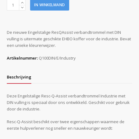
Resc-
IN WINKELMAND
Q-
Assist
first
aid
De nieuwe Engelstalige ResQAssist verbandtrommel met DIN
kit
vulling is uitermate geschikte EHBO koffer voor de industrie. Bevat
Industry
een unieke kleurenwijzer.
DIN
aantal
Artikelnummer:
Q100DIN/E/Industry
Beschrijving
Deze Engelstalige Resc-Q-Assist verbandtrommel Industrie met
DIN vulling is speciaal door ons ontwikkeld. Geschikt voor gebruik
door de industrie.
Resc-Q-Assist beschikt over twee eigenschappen waarmee de
eerste hulpverlener nog sneller en nauwkeuriger wordt: