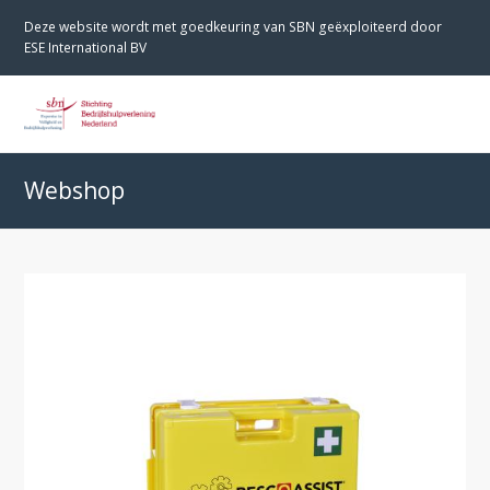
Deze website wordt met goedkeuring van SBN geëxploiteerd door
ESE International BV
O
M
M
Webshop