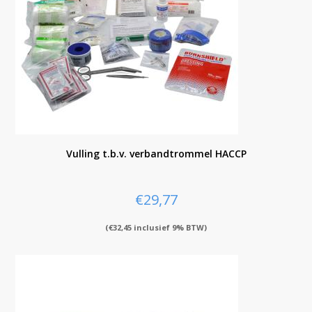
Vulling t.b.v. verbandtrommel HACCP
€
29,77
(
€
32,45
inclusief 9% BTW)