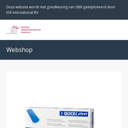
Deze website wordt met goedkeuring van SBN geëxploiteerd door
ESE International BV
O
M
M
Webshop