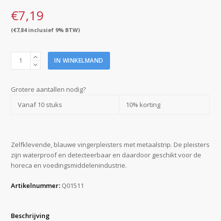
€
7,19
(
€
7,84
inclusief 9% BTW)
QuickPlast
IN WINKELMAND
vingerpleisters
detecteerbaar
18
Grotere aantallen nodig?
x
Vanaf 10 stuks
10% korting
2
cm
aantal
Zelfklevende, blauwe vingerpleisters met metaalstrip. De pleisters
zijn waterproof en detecteerbaar en daardoor geschikt voor de
horeca en voedingsmiddelenindustrie.
Artikelnummer:
Q01511
Beschrijving