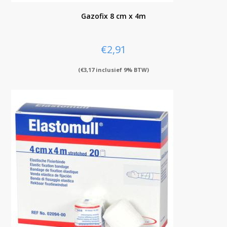
Gazofix 8 cm x 4m
€
2,91
(
€
3,17
inclusief 9% BTW)