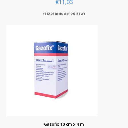
€
11,03
(
€
12,02
inclusief 9% BTW)
Gazofix 10 cm x 4 m