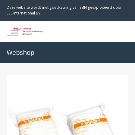
Deze website wordt met goedkeuring van SBN geëxploiteerd door
ESE International BV
O
M
M
Webshop