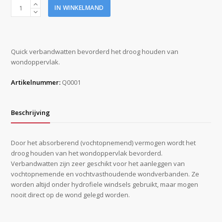
Quick
IN WINKELMAND
verbandwatten
(10
gram)
ZZ
Quick verbandwatten bevorderd het droog houden van
aantal
wondoppervlak.
Artikelnummer:
Q0001
Beschrijving
Door het absorberend (vochtopnemend) vermogen wordt het
droog houden van het wondoppervlak bevorderd.
Verbandwatten zijn zeer geschikt voor het aanleggen van
vochtopnemende en vochtvasthoudende wondverbanden. Ze
worden altijd onder hydrofiele windsels gebruikt, maar mogen
nooit direct op de wond gelegd worden.