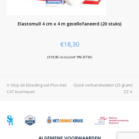
Elastomull 4 cm x 4 m gecellofaneerd (20 stuks)
€
18,30
(
€
19,95
inclusief 9% BTW)
previous
Stop de bloeding set Plus met
Quick verbandwatten (25 gram)
next
CAT tourniquet
post:
post:
ZZ
ALGEMENE VOORWAARDEN