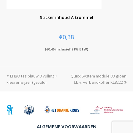
Sticker inhoud A trommel
€
0,38
(
€
0,46
inclusief 21% BTW)
previous
EHBO tas blauw B vulling +
Quick System module B3 groen
next
kleurenwijzer (gevuld)
post:
post:
t.b.v. verbandkoffer KL8222
ALGEMENE VOORWAARDEN