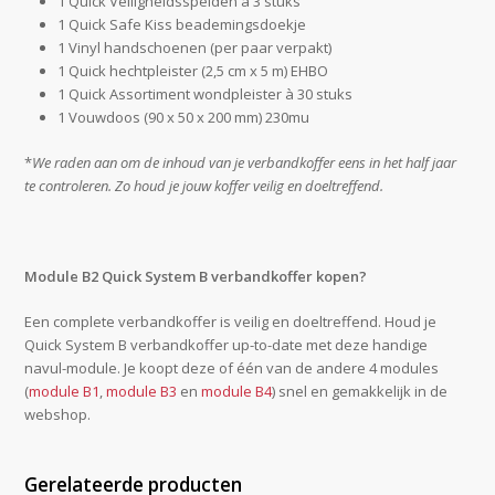
1 Quick Veiligheidsspelden à 3 stuks
1 Quick Safe Kiss beademingsdoekje
1 Vinyl handschoenen (per paar verpakt)
1 Quick hechtpleister (2,5 cm x 5 m) EHBO
1 Quick Assortiment wondpleister à 30 stuks
1 Vouwdoos (90 x 50 x 200 mm) 230mu
*
We raden aan om de inhoud van je verbandkoffer eens in het half jaar
te controleren. Zo houd je jouw koffer veilig en doeltreffend.
Module B2 Quick System B verbandkoffer kopen?
Een complete verbandkoffer is veilig en doeltreffend. Houd je
Quick System B verbandkoffer up-to-date met deze handige
navul-module. Je koopt deze of één van de andere 4 modules
(
module B1
,
module B3
en
module B4
) snel en gemakkelijk in de
webshop.
Gerelateerde producten