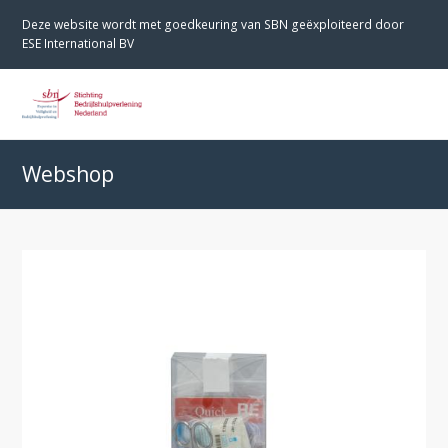
Deze website wordt met goedkeuring van SBN geëxploiteerd door
ESE International BV
O
M
M
Webshop