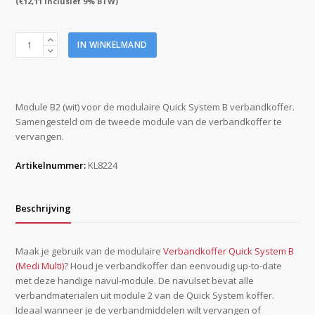
(
€
12,11
inclusief 9% BTW)
Quick
IN WINKELMAND
System
module
B2
wit
Module B2 (wit) voor de modulaire Quick System B verbandkoffer.
t.b.v.
Samengesteld om de tweede module van de verbandkoffer te
verbandkoffer
vervangen.
KL8222
aantal
Artikelnummer:
KL8224
Beschrijving
Maak je gebruik van de modulaire
Verbandkoffer Quick System B
(Medi Multi)
? Houd je verbandkoffer dan eenvoudig up-to-date
met deze handige navul-module. De navulset bevat alle
verbandmaterialen uit module 2 van de Quick System koffer.
Ideaal wanneer je de verbandmiddelen wilt vervangen of