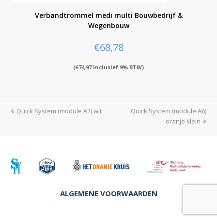
Verbandtrommel medi multi Bouwbedrijf &
Wegenbouw
€
68,78
(
€
74,97
inclusief 9% BTW)
previous
Quick System (module A2) wit
Quick System (module A6)
next
post:
post:
oranje klein
ALGEMENE VOORWAARDEN