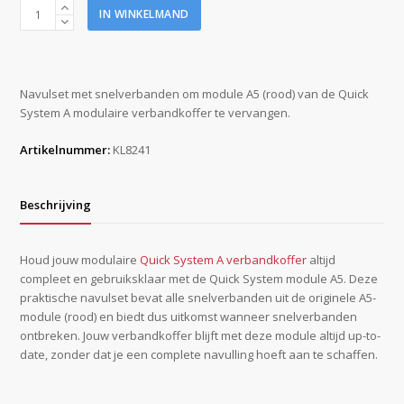
Quick
IN WINKELMAND
System
(module
A5)
rood
Navulset met snelverbanden om module A5 (rood) van de Quick
snelverbanden
System A modulaire verbandkoffer te vervangen.
aantal
Artikelnummer:
KL8241
Beschrijving
Houd jouw modulaire
Quick System A verbandkoffer
altijd
compleet en gebruiksklaar met de Quick System module A5. Deze
praktische navulset bevat alle snelverbanden uit de originele A5-
module (rood) en biedt dus uitkomst wanneer snelverbanden
ontbreken. Jouw verbandkoffer blijft met deze module altijd up-to-
date, zonder dat je een complete navulling hoeft aan te schaffen.