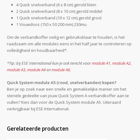
4 Quick snelverband (6 x 8 cm) gerold klein
2 Quick snelverband (8 x 10 cm) gerold middel
1 Quick snelverband (10 x 12 cm) gerold groot
1 Vouwdoos (150 x 50 200 mm) 230mu
Om de verbandkoffer veilig en gebruiksklaar te houden, is het
raadzaam om alle modules eens in het half jaar te controleren op
volledigheid en houdbaarheid*.
*Tip: bij ESE International kun je ook terecht voor
module A1
,
module A2
,
module A3
,
module A4
en
module A6
.
Quick System module A5 (rood, snelverbanden) kopen?
Ben je op zoek naar een snelle en gemakkelijke manier om het
steriele gedeelte van jouw Quick System A verbandkoffer aan te
vullen? Kies dan voor de Quick System module A5. Uiteraard
verkrijgbaar bij ESE International.
Gerelateerde producten