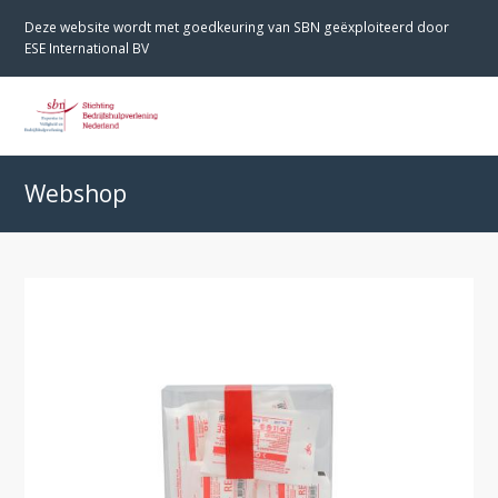
Deze website wordt met goedkeuring van SBN geëxploiteerd door
ESE International BV
O
M
M
Webshop