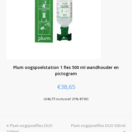
Plum oogspoelstation 1 fles 500 ml wandhouder en
pictogram
€
38,65
(
€
46,77
inclusief 21% BTW)
previous
Plum oogspoelfles DUO
Plum oogspoelfles DUO 500 ml
next
1000ml
post:
post: