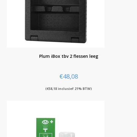
Plum iBox tbv 2 flessen leeg
€
48,08
(
€
58,18
inclusief 21% BTW)