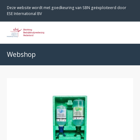
Deze website wordt met goedkeuring van SBN geëxploiteerd door
ESE International BV
O
M
M
Webshop