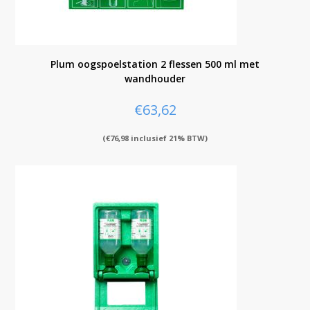
Plum oogspoelstation 2 flessen 500 ml met
wandhouder
€
63,62
(
€
76,98
inclusief 21% BTW)