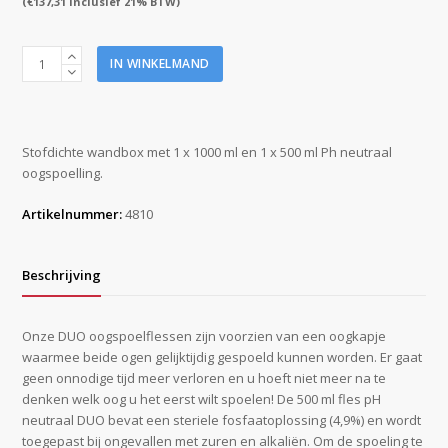
(
€
137,31
inclusief 21% BTW)
Plum
IN WINKELMAND
combibox
duo
1
x
Stofdichte wandbox met 1 x 1000 ml en 1 x 500 ml Ph neutraal
1000
oogspoelling.
ml
en
Artikelnummer:
4810
1
x
500
Beschrijving
ml
in
wandbox
Onze DUO oogspoelflessen zijn voorzien van een oogkapje
aantal
waarmee beide ogen gelijktijdig gespoeld kunnen worden. Er gaat
geen onnodige tijd meer verloren en u hoeft niet meer na te
denken welk oog u het eerst wilt spoelen! De 500 ml fles pH
neutraal DUO bevat een steriele fosfaatoplossing (4,9%) en wordt
toegepast bij ongevallen met zuren en alkaliën. Om de spoeling te