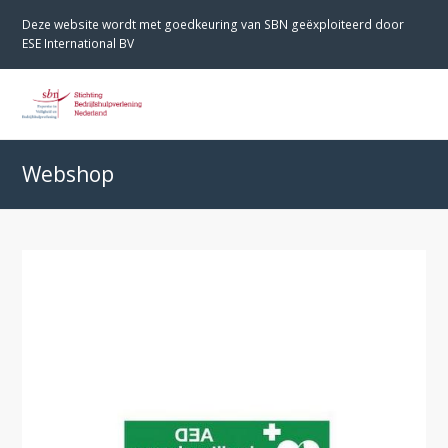
Deze website wordt met goedkeuring van SBN geëxploiteerd door
ESE International BV
O
M
M
Webshop