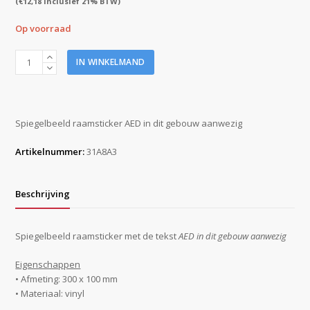
(
€
12,18
inclusief 21% BTW)
Op voorraad
Pictogram
IN WINKELMAND
spiegelbeeldsticker
AED
300x100mm
raamsticker
Spiegelbeeld raamsticker AED in dit gebouw aanwezig
aantal
Artikelnummer:
31A8A3
Beschrijving
Spiegelbeeld raamsticker met de tekst
AED in dit gebouw aanwezig
Eigenschappen
• Afmeting: 300 x 100 mm
• Materiaal: vinyl