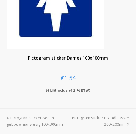
Pictogram sticker Dames 100x100mm
€
1,54
(
€
1,86
inclusief 21% BTW)
previous
Pictogram sticker Aed in
Pictogram sticker Brandblusser
next
gebouw aanwezig 100x300mm
post:
post:
200x200mm