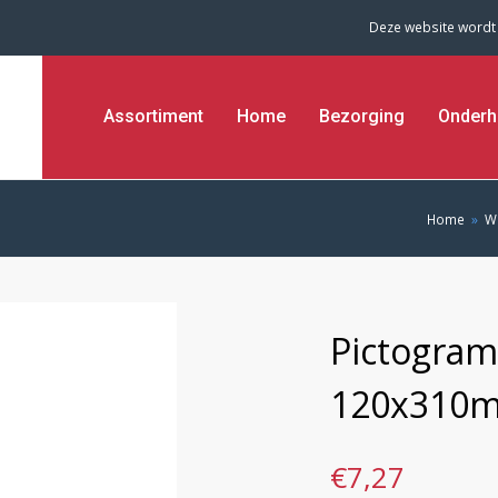
Deze website wordt
Assortiment
Home
Bezorging
Onderh
Home
»
W
Pictogram
120x310
€
7,27