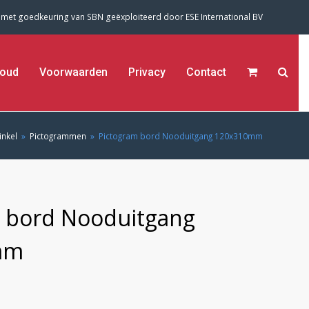
 met goedkeuring van SBN geëxploiteerd door
ESE International BV
oud
Voorwaarden
Privacy
Contact
inkel
»
Pictogrammen
»
Pictogram bord Nooduitgang 120x310mm
 bord Nooduitgang
mm