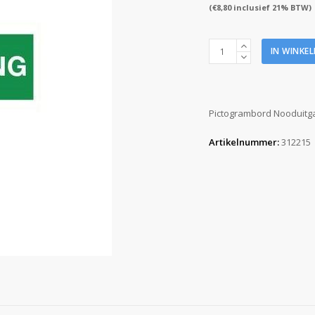
(
€
8,80
inclusief 21% BTW)
Pictogram
IN WINKE
bord
Nooduitgang
120x310mm
aantal
Pictogrambord Nooduitg
Artikelnummer:
312215