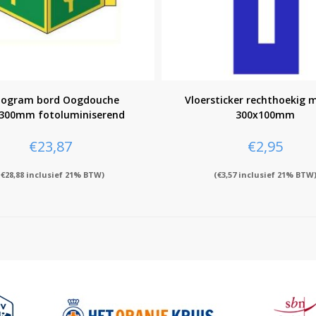
togram bord Oogdouche
Vloersticker rechthoekig m
300mm fotoluminiserend
300x100mm
€
23,87
€
2,95
(
€
28,88
inclusief 21% BTW)
(
€
3,57
inclusief 21% BTW