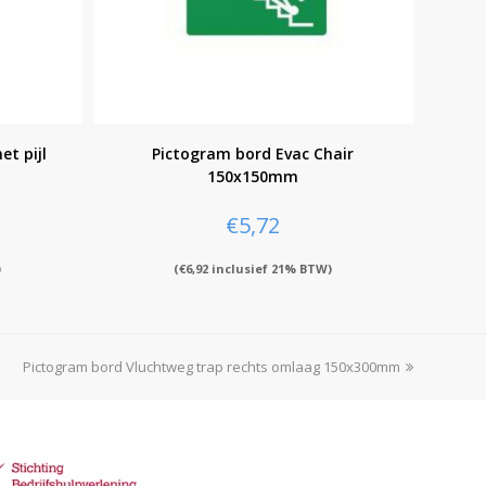
et pijl
Pictogram bord Evac Chair
150x150mm
€
5,72
)
(
€
6,92
inclusief 21% BTW)
Pictogram bord Vluchtweg trap rechts omlaag 150x300mm
next
post: