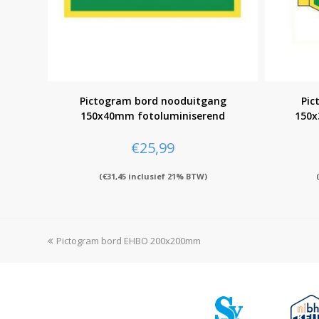
Pictogram bord nooduitgang
Pic
150x40mm fotoluminiserend
150x
€
25,99
(
€
31,45
inclusief 21% BTW)
previous
Pictogram bord EHBO 200x200mm
post: