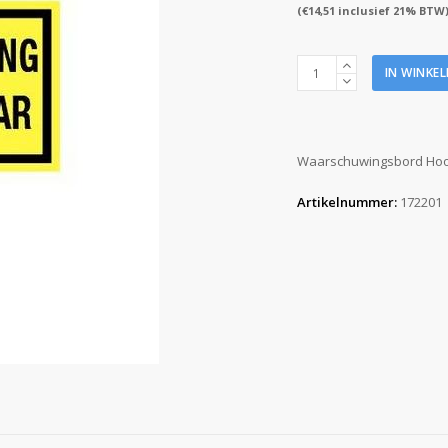
(
€
14,51
inclusief 21% BTW
Pictogram
IN WINKE
bord
Hoogspanning
Levensgevaar
200x350mm
Waarschuwingsbord Hoo
aantal
Artikelnummer:
172201