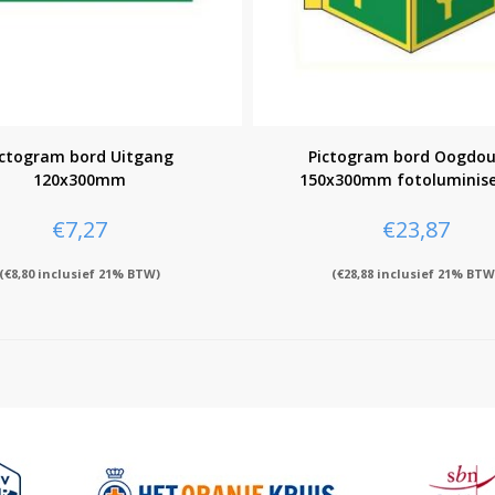
ictogram bord Uitgang
Pictogram bord Oogdo
120x300mm
150x300mm fotoluminis
€
7,27
€
23,87
(
€
8,80
inclusief 21% BTW)
(
€
28,88
inclusief 21% BTW