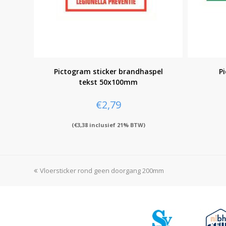
Pictogram sticker brandhaspel
P
tekst 50x100mm
€
2,79
(
€
3,38
inclusief 21% BTW)
previous
Vloersticker rond geen doorgang 200mm
post: