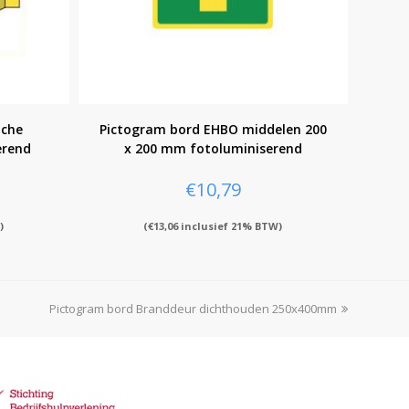
uche
Pictogram bord EHBO middelen 200
erend
x 200 mm fotoluminiserend
€
10,79
)
(
€
13,06
inclusief 21% BTW)
Pictogram bord Branddeur dichthouden 250x400mm
next
post: