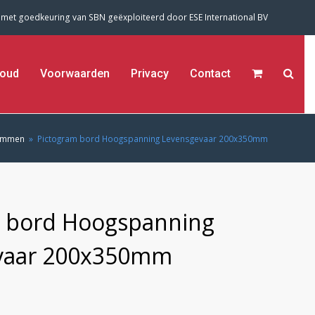
 met goedkeuring van SBN geëxploiteerd door
ESE International BV
oud
Voorwaarden
Privacy
Contact
rammen
»
Pictogram bord Hoogspanning Levensgevaar 200x350mm
m bord Hoogspanning
vaar 200x350mm