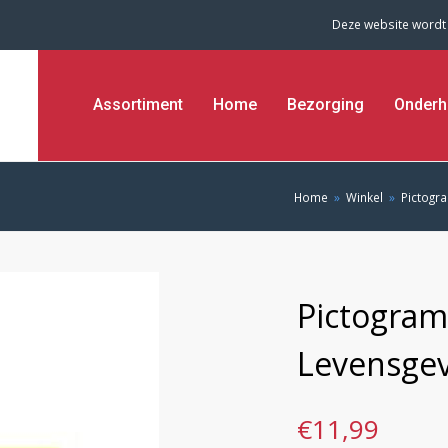
Deze website wordt
Assortiment
Home
Bezorging
Onderh
Home
»
Winkel
»
Pictog
Pictogra
Levensge
€
11,99