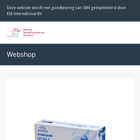
Deze website wordt met goedkeuring van SBN geëxploiteerd door
ESE International BV
O
M
M
Webshop