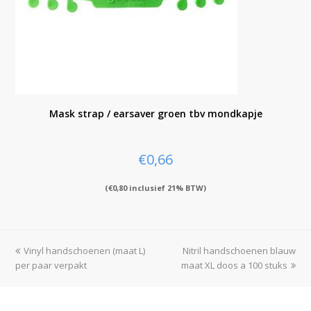
Mask strap / earsaver groen tbv mondkapje
€
0,66
(
€
0,80
inclusief 21% BTW)
previous
Vinyl handschoenen (maat L)
Nitril handschoenen blauw
next
per paar verpakt
post:
maat XL doos a 100 stuks
post: