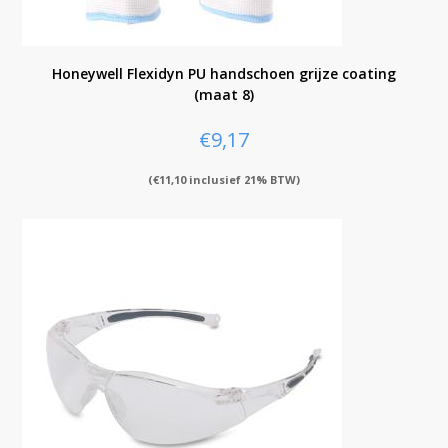
Honeywell Flexidyn PU handschoen grijze coating
(maat 8)
€
9,17
(
€
11,10
inclusief 21% BTW)