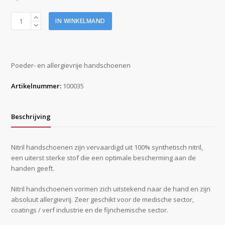
Nitril
IN WINKELMAND
handschoenen
blauw
maat
L
Poeder- en allergievrije handschoenen
doos
a
Artikelnummer:
100035
100
stuks
aantal
Beschrijving
Nitril handschoenen zijn vervaardigd uit 100% synthetisch nitril,
een uiterst sterke stof die een optimale bescherming aan de
handen geeft.
Nitril handschoenen vormen zich uitstekend naar de hand en zijn
absoluut allergievrij. Zeer geschikt voor de medische sector,
coatings / verf industrie en de fijnchemische sector.