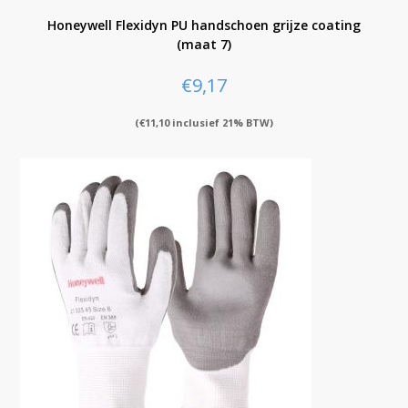
Honeywell Flexidyn PU handschoen grijze coating
(maat 7)
€
9,17
(
€
11,10
inclusief 21% BTW)