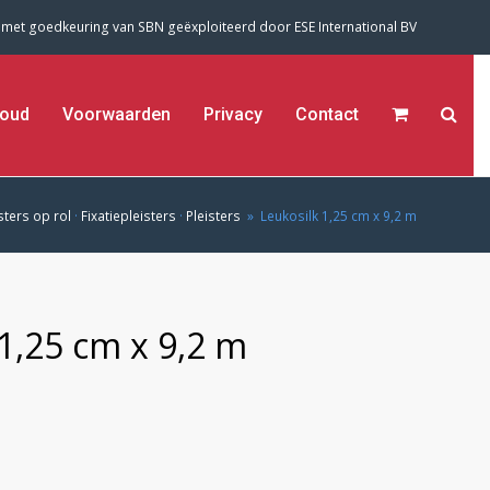
 met goedkeuring van SBN geëxploiteerd door
ESE International BV
oud
Voorwaarden
Privacy
Contact
sters op rol
·
Fixatiepleisters
·
Pleisters
»
Leukosilk 1,25 cm x 9,2 m
1,25 cm x 9,2 m