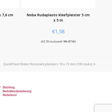
x 7,6 cm
Noba Rudaplasto kleefpleister 5 cm
x 5 m
€
1,58
(
€
1,72
inclusief 9% BTW)
QuickPlast Water Resistant pleisters 19 x 72 mm (100 stuks)
next
post: