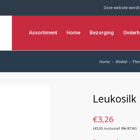
Deze website wordt
Assortiment
Home
Bezorging
Onderh
Home
»
Winkel
»
Plei
Leukosilk 
€
3,26
(
€
3,55
inclusief 9% BTW)