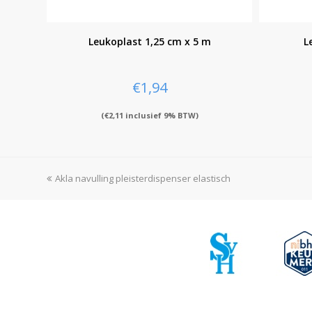
Leukoplast 1,25 cm x 5 m
L
€
1,94
(
€
2,11
inclusief 9% BTW)
previous
Akla navulling pleisterdispenser elastisch
post: