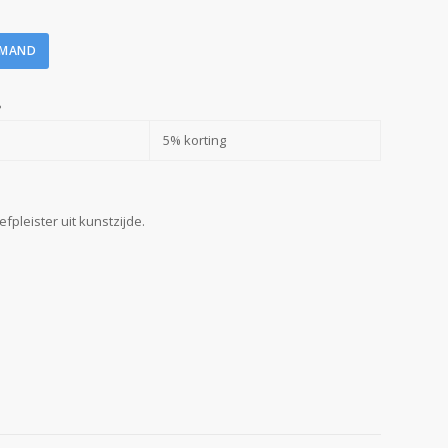
LMAND
?
5% korting
efpleister uit kunstzijde.