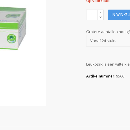
Op voorraad
Leukosilk
IN WINKE
1,25
cm
x
Grotere aantallen nodig
9,2
Vanaf 24 stuks
m
aantal
Leukosilk is een witte kle
Artikelnummer:
9566