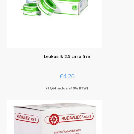
Leukosilk 2,5 cm x 5 m
€
4,26
(
€
4,64
inclusief 9% BTW)