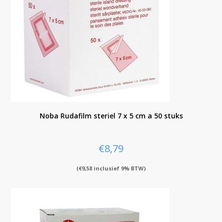
Noba Rudafilm steriel 7 x 5 cm a 50 stuks
€
8,79
(
€
9,58
inclusief 9% BTW)