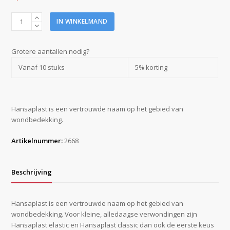
Hansaplast
IN WINKELMAND
pleister
Elastic
8
Grotere aantallen nodig?
cm
Vanaf 10 stuks
5% korting
x
1
m
aantal
Hansaplast is een vertrouwde naam op het gebied van
wondbedekking.
Artikelnummer:
2668
Beschrijving
Hansaplast is een vertrouwde naam op het gebied van
wondbedekking. Voor kleine, alledaagse verwondingen zijn
Hansaplast elastic en Hansaplast classic dan ook de eerste keus