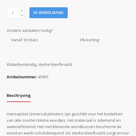
Hansaplast
IN WINKELMAND
pleister
6
cm
Grotere aantallen nodig?
x
Vanaf 10 stuks
5% korting
1
m
water
resistant
Waterbestendig, sterke kleefkracht.
aantal
Artikelnummer:
45901
Beschrijving
Hansaplast Universal pleisters zijn geschikt voor het bedekken
van alle soorten kleine wondjes. Het materiaal is ademend en
waterafstotend. Het niet-klevende wondkussen beschermt de
wond en werkt schokdempend. De sterke kleefkracht zorgt ervoor