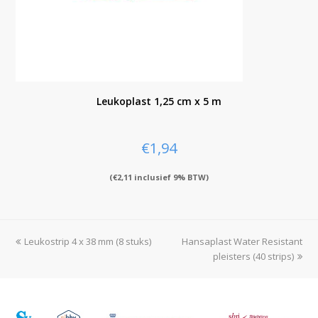
Leukoplast 1,25 cm x 5 m
€
1,94
(
€
2,11
inclusief 9% BTW)
previous
Leukostrip 4 x 38 mm (8 stuks)
Hansaplast Water Resistant
next
post:
post:
pleisters (40 strips)