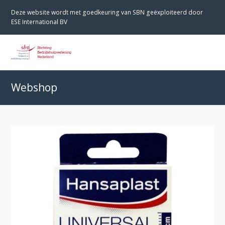
Deze website wordt met goedkeuring van SBN geëxploiteerd door
ESE International BV
O
M
M
Webshop