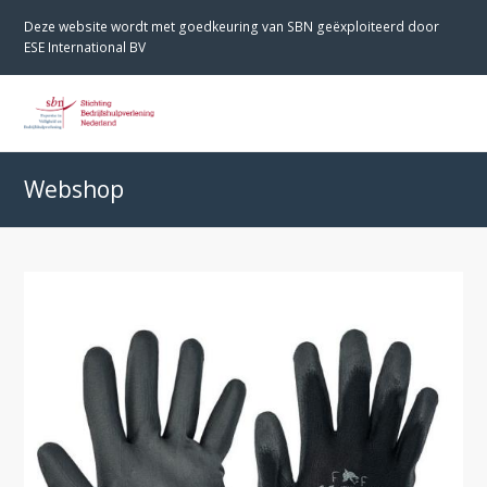
Deze website wordt met goedkeuring van SBN geëxploiteerd door
ESE International BV
O
M
M
Webshop