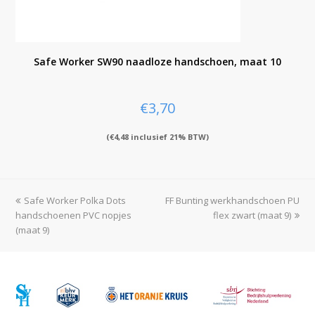
Safe Worker SW90 naadloze handschoen, maat 10
€
3,70
(
€
4,48
inclusief 21% BTW)
previous
Safe Worker Polka Dots
FF Bunting werkhandschoen PU
next
handschoenen PVC nopjes
post:
post:
flex zwart (maat 9)
(maat 9)