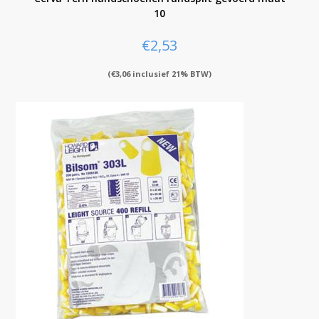
10
€
2,53
(
€
3,06
inclusief 21% BTW)