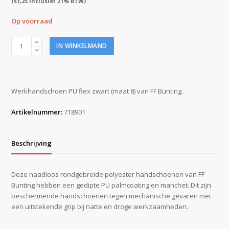
(
€
1,25
inclusief 21% BTW)
Op voorraad
FF
IN WINKELMAND
Bunting
werkhandschoen
PU
flex
Werkhandschoen PU flex zwart (maat 8) van FF Bunting.
zwart
(maat
Artikelnummer:
718901
8)
aantal
Beschrijving
Deze naadloos rondgebreide polyester handschoenen van FF
Bunting hebben een gedipte PU palmcoating en manchet. Dit zijn
beschermende handschoenen tegen mechanische gevaren met
een uitstekende grip bij natte en droge werkzaamheden.