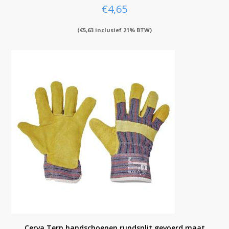
€
4,65
(
€
5,63
inclusief 21% BTW)
Cerva Tern handschoenen rundsplit gevoerd maat