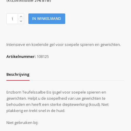
(
€
13,54
inclusief 21% BTW)
Enzborn
IN WINKELMAND
Teufelssalbe
Eis
intensief
koelend
Intensieve en koelende gel voor soepele spieren en gewrichten.
pot
200
Artikelnummer:
108125
ml
aantal
Beschrijving
Enzborn Teufelssalbe Eis ijsgel voor soepele spieren en
gewrichten. Helpt u de soepelheid van uw gewrichten te
behouden en heeft een sterke dieptewerking (koud). Niet
plakkerig en trekt snel in de huid.
Niet gebruiken bij: