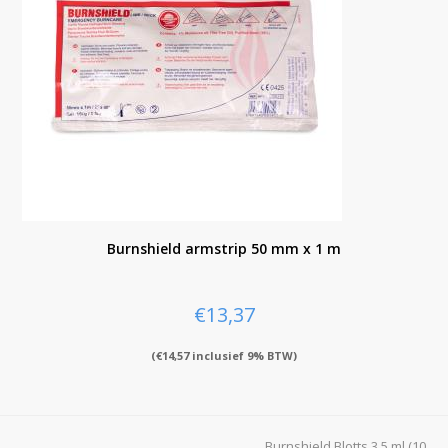
Burnshield armstrip 50 mm x 1 m
€
13,37
(
€
14,57
inclusief 9% BTW)
Burnshield Blotts 3,5 ml (10
next