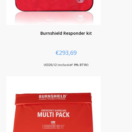
Burnshield Responder kit
€
293,69
(
€
320,12
inclusief 9% BTW)