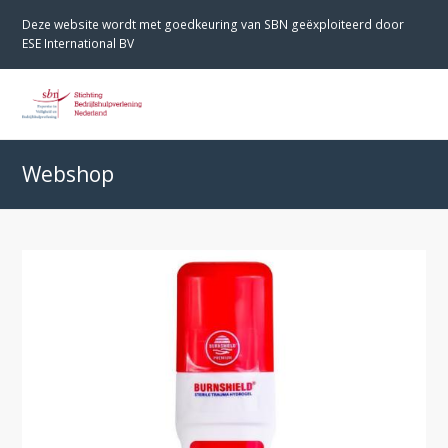
Deze website wordt met goedkeuring van SBN geëxploiteerd door
ESE International BV
O
M
M
Webshop