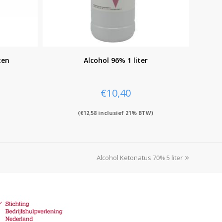
ten
Alcohol 96% 1 liter
€
10,40
(
€
12,58
inclusief 21% BTW)
Alcohol Ketonatus 70% 5 liter
next
post: