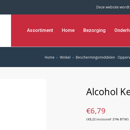
Deze website wordt
Assortiment
Home
Bezorging
Onderh
Home
»
Winkel
»
Beschermingsmiddelen
·
Oppervl
Alcohol Ke
€
6,79
(
€
8,22
inclusief 21% BTW)