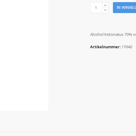
Alcohol
IN WINKE
Ketonatus
70%
1
liter
Alcohol Ketonatus 70% v
aantal
Artikelnummer:
17040