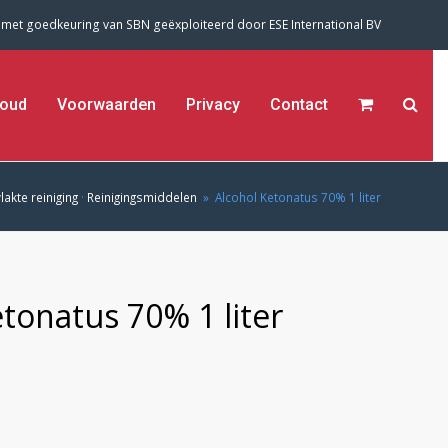
 met goedkeuring van SBN geëxploiteerd door
ESE International BV
oud
Voorwaarden
Privacy
Contact
akte reiniging
·
Reinigingsmiddelen
»
Alcohol Ketonatus 70% 1 liter
tonatus 70% 1 liter