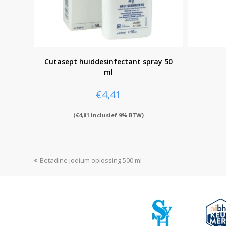
Cutasept huiddesinfectant spray 50
ml
€
4,41
(
€
4,81
inclusief 9% BTW)
previous
Betadine jodium oplossing 500 ml
post: