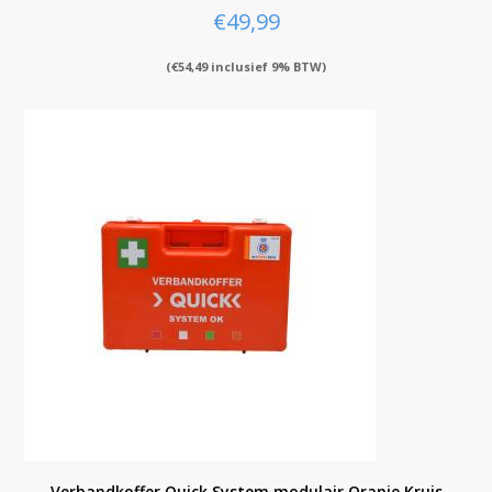
€
49,99
(
€
54,49
inclusief 9% BTW)
Verbandkoffer Quick System modulair Oranje Kruis