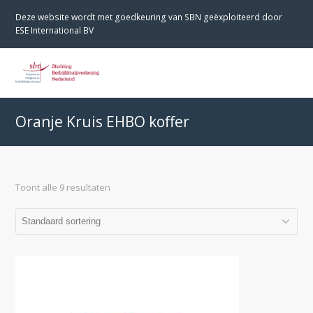
Deze website wordt met goedkeuring van SBN geëxploiteerd door
ESE International BV
O
M
M
Oranje Kruis EHBO koffer
Toont alle 9 resultaten