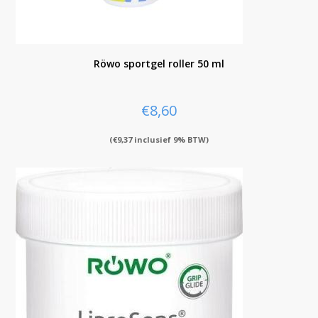
Röwo sportgel roller 50 ml
€
8,60
(
€
9,37
inclusief 9% BTW)