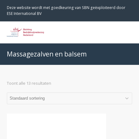
Deze website wordt met goedkeuring van SBN geëxploiteerd door
ESE International BV
O
M
M
Massagezalven en balsem
Toont alle 13 resultaten