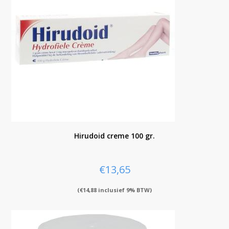
Hirudoid creme 100 gr.
€
13,65
(
€
14,88
inclusief 9% BTW)