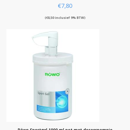
€
7,80
(
€
8,50
inclusief 9% BTW)
Röwo Sportgel 1000 ml pot met doseerpompje