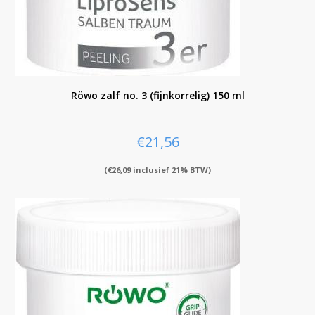
Röwo zalf no. 3 (fijnkorrelig) 150 ml
€
21,56
(
€
26,09
inclusief 21% BTW)