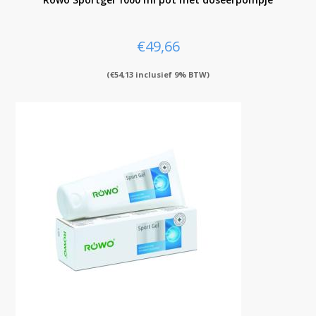
€
49,66
(
€
54,13
inclusief 9% BTW)