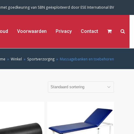
 met goedkeuring van SBN geëxploiteerd door
ESE International BV
oud
Voorwaarden
Privacy
Contact
ome
»
Winkel
»
Sportverzorging
»
Massagebanken en toebehoren