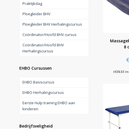
Praktijkdag
Ploegleider BHV
Ploegleider BHV Herhalingscursus
Coördinator/Hoofd BHV cursus
Massagek
Coördinator/Hoofd BHV
8 
Herhalingscursus
EHBO Cursussen
(
€
38,53
in
EHBO Basiscursus
EHBO Herhalingscursus
Eerste Hulp training EHBO aan
kinderen
Bedrijfsveligheid