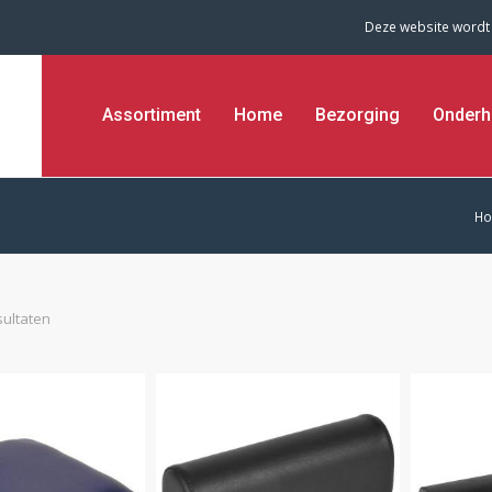
Deze website wordt
Assortiment
Home
Bezorging
Onderh
H
sultaten