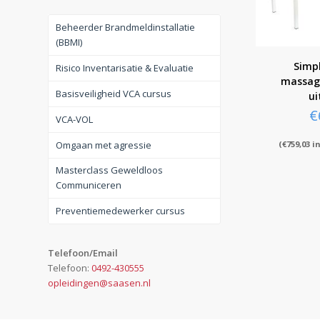
Beheerder Brandmeldinstallatie
(BBMI)
Simpl
Risico Inventarisatie & Evaluatie
massag
Basisveiligheid VCA cursus
ui
€
VCA-VOL
Omgaan met agressie
(
€
759,03
in
Masterclass Geweldloos
Communiceren
Preventiemedewerker cursus
Telefoon/Email
Telefoon:
0492-430555
opleidingen@saasen.nl