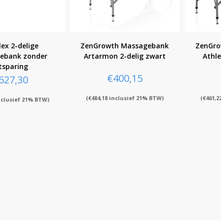
ex 2-delige
ZenGrowth Massagebank
ZenGro
ebank zonder
Artarmon 2-delig zwart
Athle
tsparing
€
400,15
627,30
(
€
484,18
inclusief 21% BTW)
(
€
461,2
clusief 21% BTW)