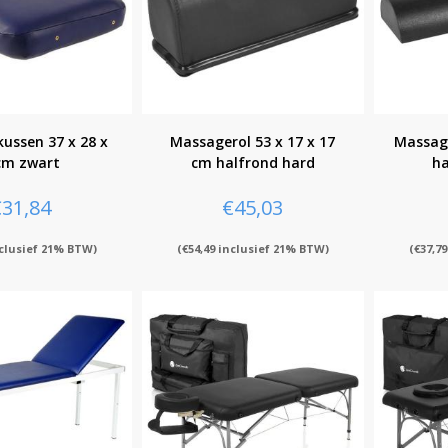
ussen 37 x 28 x
Massagerol 53 x 17 x 17
Massage
cm zwart
cm halfrond hard
ha
€
31,84
€
45,03
clusief 21% BTW)
(
€
54,49
inclusief 21% BTW)
(
€
37,79